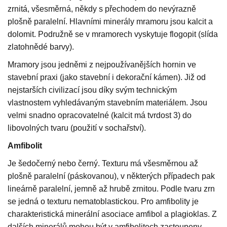
zrnitá, všesměrná, někdy s přechodem do nevýrazně
plošně paralelní. Hlavními minerály mramoru jsou kalcit a
dolomit. Podružně se v mramorech vyskytuje flogopit (slída
zlatohnědé barvy).
Mramory jsou jedněmi z nejpoužívanějších hornin ve
stavební praxi (jako stavební i dekorační kámen). Již od
nejstarších civilizací jsou díky svým technickým
vlastnostem vyhledávaným stavebním materiálem. Jsou
velmi snadno opracovatelné (kalcit má tvrdost 3) do
libovolných tvaru (použití v sochařství).
Amfibolit
Je šedočerný nebo černý. Texturu má všesměrnou až
plošně paralelní (páskovanou), v některých případech pak
lineárně paralelní, jemně až hrubě zrnitou. Podle tvaru zrn
se jedná o texturu nematoblastickou. Pro amfibolity je
charakteristická minerální asociace amfibol a plagioklas. Z
dalších minerálů mohou být v amfibolitech zastoupeny