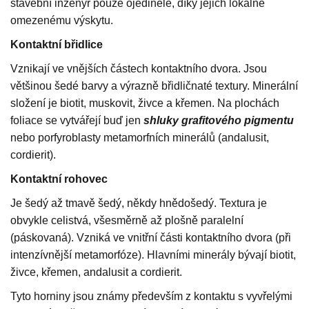
stavební inženýr pouze ojediněle, díky jejich lokálně
omezenému výskytu.
Kontaktní břidlice
Vznikají ve vnějších částech kontaktního dvora. Jsou
většinou šedé barvy a výrazně břidličnaté textury. Minerální
složení je biotit, muskovit, živce a křemen. Na plochách
foliace se vytvářejí buď jen
shluky
grafitového pigmentu
nebo porfyroblasty metamorfních minerálů (andalusit,
cordierit).
Kontaktní rohovec
Je šedý až tmavě šedý, někdy hnědošedý. Textura je
obvykle celistvá, všesměrně až plošně paralelní
(páskovaná). Vzniká ve vnitřní části kontaktního dvora (při
intenzívnější metamorfóze). Hlavními minerály bývají biotit,
živce, křemen, andalusit a cordierit.
Tyto horniny jsou známy především z kontaktu s vyvřelými