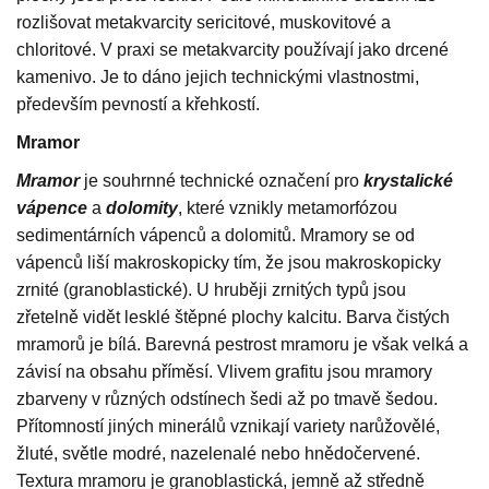
rozlišovat metakvarcity sericitové, muskovitové a
chloritové. V praxi se metakvarcity používají jako drcené
kamenivo. Je to dáno jejich technickými vlastnostmi,
především pevností a křehkostí.
Mramor
Mramor
je souhrnné technické označení pro
krystalické
vápence
a
dolomity
, které vznikly metamorfózou
sedimentárních vápenců a dolomitů. Mramory se od
vápenců liší makroskopicky tím, že jsou makroskopicky
zrnité (granoblastické). U hruběji zrnitých typů jsou
zřetelně vidět lesklé štěpné plochy kalcitu. Barva čistých
mramorů je bílá. Barevná pestrost mramoru je však velká a
závisí na obsahu příměsí. Vlivem grafitu jsou mramory
zbarveny v různých odstínech šedi až po tmavě šedou.
Přítomností jiných minerálů vznikají variety narůžovělé,
žluté, světle modré, nazelenalé nebo hnědočervené.
Textura mramoru je granoblastická, jemně až středně