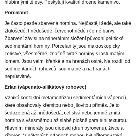
hlubinnými tělesy. Poskytují kvalitní drcené kamenivo.
Porcelanit
Je často pestře zbarvená hornina. Nejčastěji šedé, ale také
žlutošedé, hnědošedé, červenohnědé i černé barvy.
Zbarvení závisí na minerálním složení původní pelitické
sedimentární horniny. Porcelanity jsou makroskopicky
celistvé, všesměrné, značně tvrdé horniny s lasturnatým
lomem. Jsou velmi křehké a na hranách ostré. Na rozdíl od
sedimentárních rohovců jsou matné a na hranách
neprůsvitné.
Erlan (vápenato-silikátový rohovec)
Vzniká kontaktní metamorfózou sedimentárních vápenců,
které obsahovaly křemitou nebo jílovitou příměs. Je to
šedozelená až hnědošedá, celistvá nebo jemně zrnitá
hornina s všesměrnou až slabě plošně paralelní texturou.
Hlavními minerály jsou diopsid (druh pyroxenu), živce a
křemen. V některých erlanech mohou být přítomny také