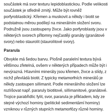
součástek má svor texturu lepidoblastickou. Podle velikosti
součástek je středně zrnitý. Může být rovněž
porfyroblastický. Křemen a muskovit a někdy i biotit se
podstatnou měrou podílejí na minerálním složení svoru.
Podružně jsou zastoupeny živce. Jako porfyroblasty jsou v
některých svorech přítomny nejčastěji granáty (granátové
svory) nebo staurolit (staurolitové svory).
Pararula
Obvykle má šedou barvu. Plošně paralelní textura bývá
většinou zřetelná, ovšem v některých případech může být i
nevýrazná. Hlavními minerály jsou křemen, živce a slídy, z
nichž převládá biotit. Z typicky metamorfních minerálů je
někdy zastoupen sillimanit. Podle minerálního složení lze
rozlišovat např. pararuly biotitové, sillimanitové, granátové.
Trojice parabřidlic fylit, svor, pararula je příkladem, kdy ze
stejné výchozí horniny (pelitické sedimentární horniny)
vzniknou v různých stupních metamorfózy různé horniny.