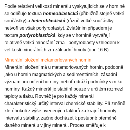
Podle relativní velikosti minerálu vyskytujících se v hornině
se odlišuje textura
homeoblastická
(přibližně stejně velké
součástky) a
heteroblastická
(různě velké součástky,
netvoří se však porfyroblasty). Zvláštním případem je
textura
porfyroblastická
, kdy se v hornině vytvářejí
relativně velká minerální zrna - porfyroblasty vzhledem k
velikosti minerálních zrn základní hmoty (obr. 16 B).
Minerální složení metamorfovaných hornin
Minerální složení má u metamorfovaných hornin, podobně
jako u hornin magmatických a sedimentárních, zásadní
význam pro určení horniny, neboť odráží podmínky vzniku
horniny. Každý minerál je stabilní pouze v určitém rozmezí
teploty a tlaku. Rovněž je pro každý minerál
charakteristický určitý interval chemické stability. Při změně
kteréhokoli z výše uvedených faktorů za krajní hodnoty
intervalu stability, začne docházet k postupné přeměně
daného minerálu v jiný minerál. Proces směřuje k