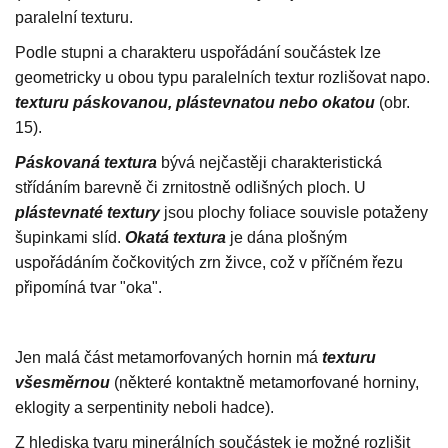
paralelní texturu.
Podle stupni a charakteru uspořádání součástek lze
geometricky u obou typu paralelních textur rozlišovat napo.
texturu páskovanou, plástevnatou nebo okatou
(obr.
15).
Páskovaná textura
bývá nejčastěji charakteristická
střídáním barevně či zrnitostně odlišných ploch. U
plástevnaté textury
jsou plochy foliace souvisle potaženy
šupinkami slíd.
Okatá textura
je dána plošným
uspořádáním čočkovitých zrn živce, což v příčném řezu
připomíná tvar "oka".
Jen malá část metamorfovaných hornin má
texturu
všesměrnou
(některé kontaktně metamorfované horniny,
eklogity a serpentinity neboli hadce).
Z hlediska tvaru minerálních součástek je možné rozlišit