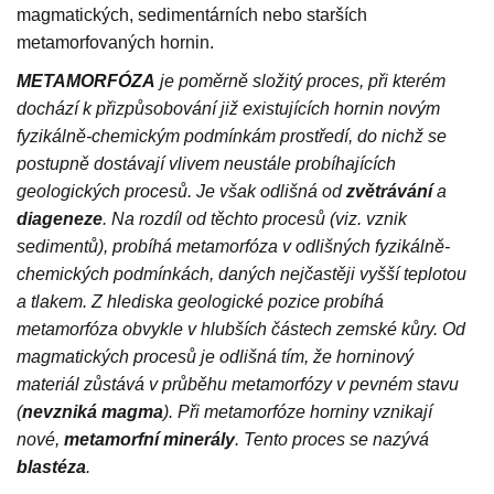
magmatických, sedimentárních nebo starších
metamorfovaných hornin.
METAMORFÓZA
je poměrně složitý proces, při kterém
dochází k přizpůsobování již existujících hornin novým
fyzikálně-chemickým podmínkám prostředí, do nichž se
postupně dostávají vlivem neustále probíhajících
geologických procesů. Je však odlišná od
zvětrávání
a
diageneze
. Na rozdíl od těchto procesů (viz. vznik
sedimentů), probíhá metamorfóza v odlišných fyzikálně-
chemických podmínkách, daných nejčastěji vyšší teplotou
a tlakem. Z hlediska geologické pozice probíhá
metamorfóza obvykle v hlubších částech zemské kůry. Od
magmatických procesů je odlišná tím, že horninový
materiál zůstává v průběhu metamorfózy v pevném stavu
(
nevzniká magma
). Při metamorfóze horniny vznikají
nové,
metamorfní minerály
. Tento proces se nazývá
blastéza
.