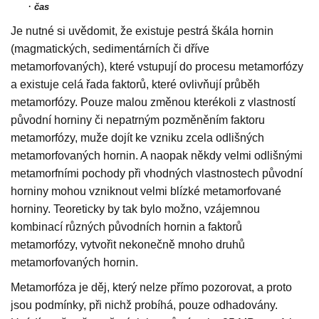
·
čas
Je nutné si uvědomit, že existuje pestrá škála hornin
(magmatických, sedimentárních či dříve
metamorfovaných), které vstupují do procesu metamorfózy
a existuje celá řada faktorů, které ovlivňují průběh
metamorfózy. Pouze malou změnou kterékoli z vlastností
původní horniny či nepatrným pozměněním faktoru
metamorfózy, muže dojít ke vzniku zcela odlišných
metamorfovaných hornin. A naopak někdy velmi odlišnými
metamorfními pochody při vhodných vlastnostech původní
horniny mohou vzniknout velmi blízké metamorfované
horniny. Teoreticky by tak bylo možno, vzájemnou
kombinací různých původních hornin a faktorů
metamorfózy, vytvořit nekonečně mnoho druhů
metamorfovaných hornin.
Metamorfóza je děj, který nelze přímo pozorovat, a proto
jsou podmínky, při nichž probíhá, pouze odhadovány.