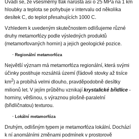
Uvádí se, že všesměrný tlak narůstá asi o 25 MPa na 1 km
hloubky a teplota se pohybuje v intervalu od několika
desítek C, do teplot přesahujících 1000 C.
Vzhledem k uvedeným skutečnostem odlišujeme různé
druhy metamorfózy podle výsledných produktů
(metamorfovaných hornin) a jejich geologické pozice.
·
Regionální metamorfóza
Největší význam má metamorfóza regionální, která svými
účinky postihuje rozsáhlá území (řádově stovky až tisíce
2
km
) a probíhá velmi dlouho, pravděpodobně desítky
milionů let. V jejím průběhu vznikají
krystalické břidlice
-
horniny, většinou, s výraznou plošně-paralelní
(břidličnatou) texturou.
·
Lokální metamorfóza
Druhým, odlišným typem je metamorfóza lokální
.
Dochází
k ní anomálními změnami podmínek v prostorově