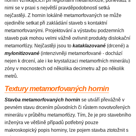
hornin vznikajících při regionální metamorfóze, poněvadž s
nimi se v praxi s největší pravděpodobností setká
nejčastěji. Z hornin lokálně metamorfovaných se může
ojediněle setkat při zakládání staveb s kontaktní
metamorfovanými. Projektování a výstavbu podzemních
staveb pak mohou velmi vážně ovlivnit produkty dislokační
metamorfózy. Nejčastěji jsou to
kataklazované
(drcené) a
mylonitizované
(intenzivněji metamorfované - dochází
nejen k drcení, ale i ke krystalizaci metamorfních minerálu)
zóny v mocnostech od několika decimetru až po několik
metrů.
Textury metamorfovaných hornin
Stavba metamorfovaných hornin
se utváří převážně v
pevném stavu drcením původních či růstem novotvořených
minerálu v průběhu metamorfózy. Tím, že je pro stavebního
inženýra ve většině případů potřebný pouze
makroskopický popis horniny, lze pojem stavba ztotožnit s