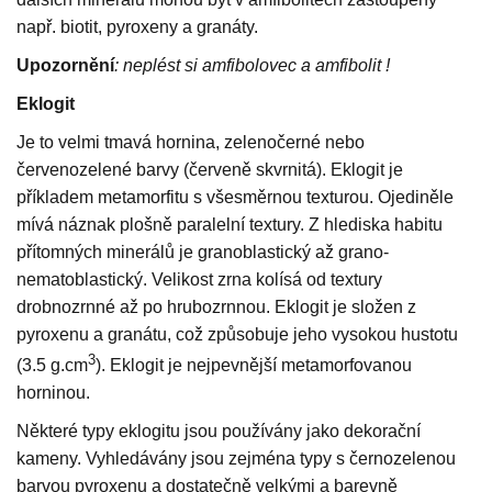
např. biotit, pyroxeny a granáty.
Upozornění
: neplést si amfibolovec a amfibolit !
Eklogit
Je to velmi tmavá hornina, zelenočerné nebo
červenozelené barvy (červeně skvrnitá). Eklogit je
příkladem metamorfitu s všesměrnou texturou. Ojediněle
mívá náznak plošně paralelní textury. Z hlediska habitu
přítomných minerálů je granoblastický až grano-
nematoblastický. Velikost zrna kolísá od textury
drobnozrnné až po hrubozrnnou. Eklogit je složen z
pyroxenu a granátu, což způsobuje jeho vysokou hustotu
3
(3.5 g.cm
). Eklogit je nejpevnější metamorfovanou
horninou.
Některé typy eklogitu jsou používány jako dekorační
kameny. Vyhledávány jsou zejména typy s černozelenou
barvou pyroxenu a dostatečně velkými a barevně