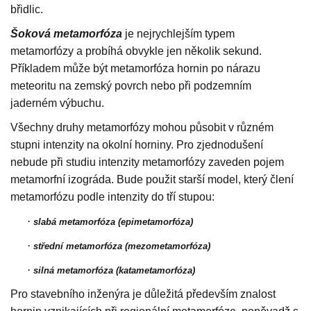
břidlic.
Šoková metamorfóza
je nejrychlejším typem
metamorfózy a probíhá obvykle jen několik sekund.
Příkladem může být metamorfóza hornin po nárazu
meteoritu na zemský povrch nebo při podzemním
jaderném výbuchu.
Všechny druhy metamorfózy mohou působit v různém
stupni intenzity na okolní horniny. Pro zjednodušení
nebude při studiu intenzity metamorfózy zaveden pojem
metamorfní izográda. Bude použit starší model, který člení
metamorfózu podle intenzity do tří stupou:
·
slabá metamorfóza (epimetamorfóza)
·
střední metamorfóza (mezometamorfóza)
·
silná metamorfóza (katametamorfóza)
Pro stavebního inženýra je důležitá především znalost