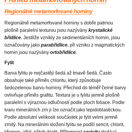
Regionálně metamorfované horniny
Regionálně metamorfované horniny s dobře patrnou
plošně paralelní texturou jsou nazývány
krystalické
břidlice
. Jestliže vznikly ze sedimentárních hornin, jsou
označovány jako
parabřidlice
, při vzniku z magmatických
hornin jsou nazývány
ortobřidlice.
Fylit
Barva fylitu je nejčastěji šedá až tmavě šedá. Často
obsahuje také příměs chloritu, který způsobuje
šedozelenou barvu horniny. Přechod do téměř černé barvy
ovlivňuje příměs grafitu. Textura je u fylitu jemně plošně
paralelní s výraznou odlučností podle ploch foliace. Podle
tvaru minerálních zrn ji lze označit jako lepidoblastickou.
Podle absolutní velikosti součástek je fylit velmi jemně
zrnitý. Na minerálním složení fylitu se podílí sericit, chlorit,
křemen, albit, někdy biotit. Přítomnost
sericitu
dodává