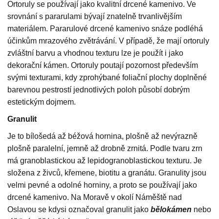
Ortoruly se používají jako kvalitní drcené kamenivo. Ve
srovnání s pararulami bývají znatelně trvanlivějším
materiálem. Pararulové drcené kamenivo snáze podléhá
účinkům mrazového zvětrávání. V případě, že mají ortoruly
zvláštní barvu a vhodnou texturu lze je použít i jako
dekorační kámen. Ortoruly poutají pozornost především
svými texturami, kdy zprohýbané foliační plochy doplněné
barevnou pestrostí jednotlivých poloh působí dobrým
estetickým dojmem.
Granulit
Je to bílošedá až béžová hornina, plošně až nevýrazně
plošně paralelní, jemně až drobně zrnitá. Podle tvaru zrn
má granoblastickou až lepidogranoblastickou texturu. Je
složena z živců, křemene, biotitu a granátu. Granulity jsou
velmi pevné a odolné horniny, a proto se používají jako
drcené kamenivo. Na Moravě v okolí Náměště nad
Oslavou se kdysi označoval granulit jako
bělokámen
nebo