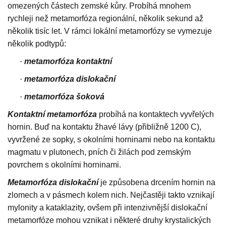
omezených částech zemské kůry. Probíhá mnohem
rychleji než metamorfóza regionální, několik sekund až
několik tisíc let. V rámci lokální metamorfózy se vymezuje
několik podtypů:
·
metamorfóza kontaktní
·
metamorfóza dislokační
·
metamorfóza šoková
Kontaktní metamorfóza
probíhá na kontaktech vyvřelých
hornin. Buď na kontaktu žhavé lávy (přibližně 1200 C),
vyvržené ze sopky, s okolními horninami nebo na kontaktu
magmatu v plutonech, pních či žilách pod zemským
povrchem s okolními horninami.
Metamorfóza dislokační
je způsobena drcením hornin na
zlomech a v pásmech kolem nich. Nejčastěji takto vznikají
mylonity a kataklazity, ovšem při intenzivnější dislokační
metamorfóze mohou vznikat i některé druhy krystalických