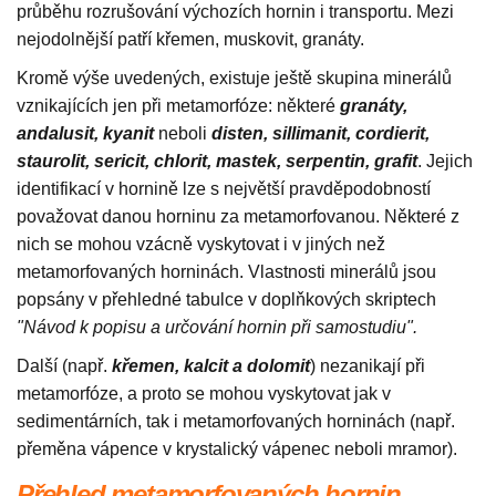
průběhu rozrušování výchozích hornin i transportu. Mezi
nejodolnější patří křemen, muskovit, granáty.
Kromě výše uvedených, existuje ještě skupina minerálů
vznikajících jen při metamorfóze: některé
granáty,
andalusit, kyanit
neboli
disten, sillimanit, cordierit,
staurolit, sericit, chlorit, mastek, serpentin, grafit
. Jejich
identifikací v hornině lze s největší pravděpodobností
považovat danou horninu za metamorfovanou. Některé z
nich se mohou vzácně vyskytovat i v jiných než
metamorfovaných horninách. Vlastnosti minerálů jsou
popsány v přehledné tabulce v doplňkových skriptech
"Návod k popisu a určování hornin při samostudiu".
Další (např.
křemen, kalcit a dolomit
) nezanikají při
metamorfóze, a proto se mohou vyskytovat jak v
sedimentárních, tak i metamorfovaných horninách (např.
přeměna vápence v krystalický vápenec neboli mramor).
Přehled metamorfovaných hornin