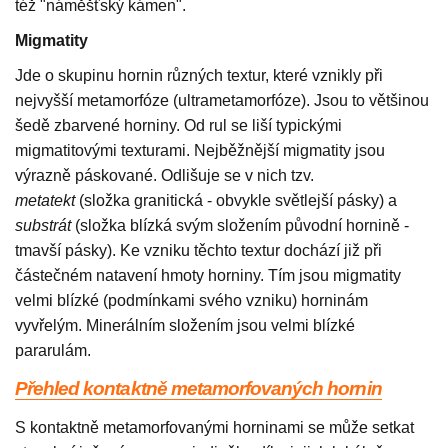
též "náměšťský kámen".
Migmatity
Jde o skupinu hornin různých textur, které vznikly při
nejvyšší metamorfóze (ultrametamorfóze). Jsou to většinou
šedě zbarvené horniny. Od rul se liší typickými
migmatitovými texturami. Nejběžnější migmatity jsou
výrazně páskované. Odlišuje se v nich tzv.
metatekt
(složka granitická - obvykle světlejší pásky) a
substrát
(složka blízká svým složením původní hornině -
tmavší pásky). Ke vzniku těchto textur dochází již při
částečném natavení hmoty horniny. Tím jsou migmatity
velmi blízké (podmínkami svého vzniku) horninám
vyvřelým. Minerálním složením jsou velmi blízké
pararulám.
Přehled kontaktně metamorfovaných hornin
S kontaktně metamorfovanými horninami se může setkat