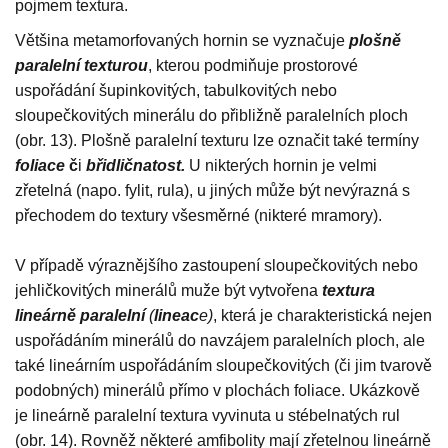
pojmem textura.
Většina metamorfovaných hornin se vyznačuje
plošně
paralelní
texturou
, kterou podmiňuje prostorové
uspořádání šupinkovitých, tabulkovitých nebo
sloupečkovitých minerálu do přibližně paralelních ploch
(obr. 13). Plošně paralelní texturu lze označit také termíny
foliace
č
i
břidličnatost.
U nikterých hornin je velmi
zřetelná (napo. fylit, rula), u jiných může být nevýrazná s
přechodem do textury všesměrné (nikteré mramory).
V případě výraznějšího zastoupení sloupečkovitých nebo
jehličkovitých minerálů muže být vytvořena
textura
lineárně paralelní
(
lineac
e)
, která je charakteristická nejen
uspořádáním minerálů do navzájem paralelních ploch, ale
také lineárním uspořádáním sloupečkovitých (či jim tvarově
podobných) minerálů přímo v plochách foliace. Ukázkově
je lineárně paralelní textura vyvinuta u stébelnatých rul
(obr. 14). Rovněž některé amfibolity mají zřetelnou lineárně