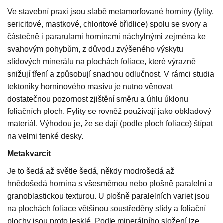
Ve stavební praxi jsou slabě metamorfované horniny (fylity,
sericitové, mastkové, chloritové břidlice) spolu se svory a
částečně i pararulami horninami náchylnými zejména ke
svahovým pohybům, z důvodu zvýšeného výskytu
slídových minerálu na plochách foliace, které výrazně
snižují tření a způsobují snadnou odlučnost. V rámci studia
tektoniky horninového masívu je nutno věnovat
dostatečnou pozornost zjištění směru a úhlu úklonu
foliačních ploch. Fylity se rovněž používají jako obkladový
materiál. Výhodou je, že se dají (podle ploch foliace) štípat
na velmi tenké desky.
Metakvarcit
Je to šedá až světle šedá, někdy modrošedá až
hnědošedá hornina s všesměrnou nebo plošně paralelní a
granoblastickou texturou. U plošně paralelních variet jsou
na plochách foliace většinou soustředěny slídy a foliační
plochy jsou proto lesklé. Podle minerálního složení lze