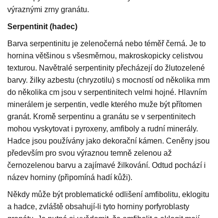
výraznými zrny granátu.
Serpentinit (hadec)
Barva serpentinitu je zelenočerná nebo téměř černá. Je to
hornina většinou s všesměrnou, makroskopicky celistvou
texturou. Navětralé serpentinity přecházejí do žlutozelené
barvy. žilky azbestu (chryzotilu) s mocností od několika mm
do několika cm jsou v serpentinitech velmi hojné. Hlavním
minerálem je serpentin, vedle kterého muže být přítomen
granát. Kromě serpentinu a granátu se v serpentinitech
mohou vyskytovat i pyroxeny, amfiboly a rudní minerály.
Hadce jsou používány jako dekorační kámen. Ceněny jsou
především pro svou výraznou temně zelenou až
černozelenou barvu a zajímavé žilkování. Odtud pochází i
název horniny (připomíná hadí kůži).
Někdy může být problematické odlišení amfibolitu, eklogitu
a hadce, zvláště obsahují-li tyto horniny porfyroblasty