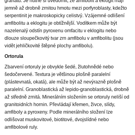
granátu. Je nutné si uvědomit, že amfibolit a eklogit mají
jemně až drobně zrnitou hmotu mezi porfyroblasty, kdežto
serpentinit je makroskopicky celistvý. Vzájemné odlišení
amfibolitu a eklogitu je obtížnější. Vodítkem může být
nazelenalý odstín pyroxenu omfacitu v eklogitu nebo
dlouze sloupečkovitý tvar zrn amfibolu v amfibolitu (jsou
vidět jehličkovité štěpné plochy amfibolu).
Ortorula
Zbarvení ortoruly je obvykle šedé, žlutohnědé nebo
šedočervené. Textura je většinou plošně paralelní
(plástevnatá, okatá), ale může být až nevýrazně plošně
paralelní. Granoblastická až lepido-granoblastická, drobně
až středně zrnitá. Minerálním složením se ortoruly neliší od
granitoidních hornin. Převládají křemen, živce, slídy,
amfiboly a pyroxeny. Podle minerálního složení lze
odlišovat muskovitové, biotitové, dvojslídné nebo
amfibolové ruly.