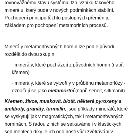
rovnovážnému stavu systému, tzn. vzniku takového
minerálu, který bude v nových podmínkách stabilní.
Pochopení principu těchto postupných přeměn je
základem pro pochopení metamorfních procesů.
Minerály metamorfovaných hornin lze podle původu
rozdělit do dvou skupin:
·
minerály, které pocházejí z původních hornin (např.
křemen)
·
minerály, které se vytvořily v průběhu metamorfózy -
označují se jako
metamorfní
(např. sericit, sillimanit)
Křemen, živce, muskovit, biotit, některé pyroxeny a
amfiboly, granáty, turmalín,
jsou příklady minerálů, které
se vyskytují jak v magmatických, tak i metamorfovaných
horninách. S řadou z nich se setkáváme i v klastických
sedimentech díky jejich odolnosti vůči zvětrávání v