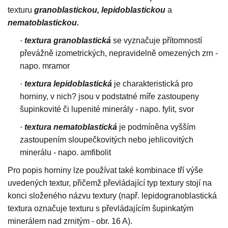
texturu
granoblastickou, lepidoblastickou
a
nematoblastickou.
·
textura granoblastická
se vyznačuje přítomností
převážně izometrických, nepravidelně omezených zrn -
napo. mramor
·
textura lepidoblastická
je charakteristická pro
horniny, v nich? jsou v podstatné míře zastoupeny
šupinkovité či lupenité minerály - napo. fylit, svor
·
textura nematoblastická
je podmíněna vyšším
zastoupením sloupečkovitých nebo jehlicovitých
minerálu - napo. amfibolit
Pro popis horniny lze používat také kombinace tří výše
uvedených textur, přičemž převládající typ textury stojí na
konci složeného názvu textury (např. lepidogranoblastická
textura označuje texturu s převládajícím šupinkatým
minerálem nad zrnitým - obr. 16 A).