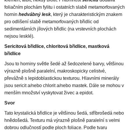
foliačním plochám fylitu i ostatních slabě metamorfovaných
hornin
hedvábný lesk
, který je charakteristickým znakem
pro odlišení slabě metamorfovaných břidlic od
sedimentárních jílových břidlic (na vrstevních plochách
nejsou lesklé).
Sericitová břidlice, chloritová břidlice, mastková
břidlice
Jsou to horniny světle šedé až šedozelené barvy, většinou
výrazně plošně paralelní, makroskopicky celistvé,
převážně s lepidoblastickou texturou. Hlavními minerály
jsou sericit a/nebo chlorit a/nebo mastek. Dále se mohou v
menším množství vyskytovat živec a epidot.
Svor
Tato krystalická břidlice je většinou šedá, stříbrošedá nebo
hnědošedá. Texturu má výrazně plošně paralelní s velmi
dobrou odlučností podle ploch foliace. Podle tvaru