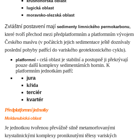
krušnohorská oblast
lugická oblast
moravsko-slezská oblast
Zvláštní postavení mají
,
sedimenty limnického permokarbonu
které tvoří přechod mezi předplatformním a platformním vývojem
Českého masívu (v počátcích jejich sedimentace ještě doznívaly
poslední pohyby patřící do variského geotektonického cyklu).
-
celá oblast je stabilní a postupně ji překrývají
platformní
pouze další komplexy sedimentárních hornin. K
platformním jednotkám patří
:
jura
křída
terciér
kvartér
Předplatformní jednotky
Moldanubická oblast
Je jednotkou tvořenou převážně silně metamorfovanými
krystalinickými komplexy proniknutými tělesy variských