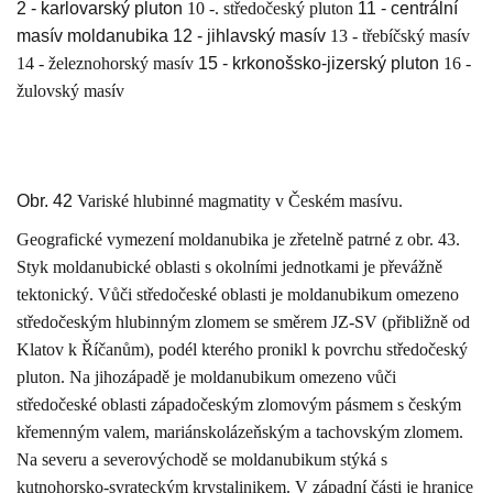
2 - karlovarský pluton
10 -. středočeský pluton
11 - centrální
masív moldanubika 12 - jihlavský masív
13 - třebíčský masív
14 - železnohorský masív
15 - krkonošsko-jizerský pluton
16 -
žulovský masív
Obr. 42
Variské hlubinné magmatity v Českém masívu.
Geografické vymezení moldanubika je zřetelně patrné z obr. 43.
Styk moldanubické oblasti s okolními jednotkami je převážně
tektonický. Vůči středočeské oblasti je moldanubikum omezeno
středočeským hlubinným zlomem se směrem JZ-SV (přibližně od
Klatov k Říčanům), podél kterého pronikl k povrchu středočeský
pluton. Na jihozápadě je moldanubikum omezeno vůči
středočeské oblasti západočeským zlomovým pásmem s českým
křemenným valem, mariánskolázeňským a tachovským zlomem.
Na severu a severovýchodě se moldanubikum stýká s
kutnohorsko-svrateckým krystalinikem. V západní části je hranice