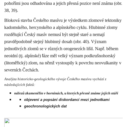
pohořími jsou odhadována a jejich přesná pozice není známa (obr.
38, 39).
Bloková stavba Českého masívu je výsledkem zlomové tektoniky
kadomského, hercynského a alpínského cyklu. Hlubinné zlomy
rozdělující Český masív nemusí být stejně staré a nemají
pravděpodobně stejný hlubinný dosah (obr. 40). Význam
jednotlivých zlomů se v různých orogenezích lišil. Např. během
neoidní (tj. alpínské)
f
áze měl velký význam podkrušnohorský
(litoměřický) zlom, na němž vystoupily k povrchu neovulkanity v
severních Čechách.
Analýza historicko-geologického vývoje Českého masívu vychází z
následujících faktů:
nálezů zkamenělin v horninách, u kterých přesně známe jejich stáří
objevení a popsání diskordancí mezi jednotkami
geochronologických dat