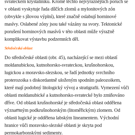
svrateckém krystaliniku. Kromě těchto nejvýraznějších poruch se
v oblasti vyskytuje řada dílčích zlomů a mylonitových zón
(obvykle s jílovou výplní), které značně oslabují horninové
masívy. Oslabené zóny jsou také vázány na svory. Tektonické
porušení horninových masívů v této oblasti může výra
z
ně
komplikovat výstavbu podzemních děl.
Středočeská oblast
Do středočeské oblasti (obr. 45), nacházející se mezi oblastí
moldanubickou, kutnohorsko-svrateckou, krušnohorskou,
lugickou a moravsko-slezskou, se řadí jednotky svrchního
proterozoika s diskordantně uloženým spodním paleozoikem,
které mají podobný litologický vývoj a stratigrafii. Vymezení vůči
oblasti moldanubické a kutnohorsko-svratecké bylo zmiňováno
dříve. Od oblasti krušnohorské je středočeská oblast oddělena
význa
m
ným podkrušnohorským (litoměřickým) zlomem. Od
oblasti lugické je oddělena labským lineamentem. Východní
hranice vůči moravsko-slezské oblasti je skryta pod
permokarbonskými sedimenty.