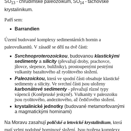
SO
- chrudimské paleozoikum, SO
- tachovské
13
14
krystalinikum.
Patří sem:
Barrandien
Území budované komplexy sedimentárních hornin a
paleovulkanitů. V zásadě se dělí na dvě části:
Svrchnoproterozoickou
, budovanou
klastickými
sedimenty
a
silicity
(převažují droby, prachovce,
jílovce, slepence, buližníky), prostoupenými pestrými
vulkanity bazaltového až ryolitového složení.
Paleozoickou,
která ve spodní části obsahuje klastické
sedimenty a silicity. Ve svrchní části jsou uloženy
karbonátové sedimenty
- převažují různé typy
vápenců (Koněpruské jeskyně). Vulkanity v paleozoiku
jsou ryolitového, andezitového, až čedičového složení.
krystalinické jednotky
(budované metamorfovanými
a magmatickými horninami)
Na Moravu zasahují
poličské a letovické krystalinikum
, která
mají velmi podobné horninové složení. Jsou tvořena komplexy