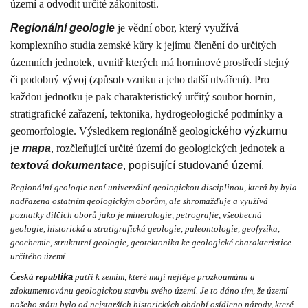
území a odvodit určité zákonitosti.
Regionální
geologie
je vědní obor, který využívá
komplexního studia zemské kůry k jejímu členění do určitých
územních jednotek, uvnitř kterých má horninové prostředí stejný
či podobný vývoj (způsob vzniku a jeho další utváření). Pro
každou jednotku je pak charakteristický určitý soubor hornin,
stratigrafické zařazení, tektonika, hydrogeologické podmínky a
geomorfologie. Výsledkem regionálně geolog
ického výzkumu
je
mapa
, rozčleňující určité území do geologických jednotek a
textová dokumentace
, popisující studované území.
Regionální geologie není univerzální geologickou disciplinou, která by byla
nadřazena ostatním geologickým oborům, ale shromažďuje a využívá
poznatky dílčích oborů jako je mineralogie, petrografie, všeobecná
geologie, historická a stratigrafická geologie, paleontologie, geofyzika,
geochemie, strukturní geologie, geotektonika ke geologické charakteristice
určitého území.
Česká republ
ika
patří k zemím, které mají nejlépe prozkoumánu a
zdokumentovánu geologickou stavbu svého území. Je to dáno tím, že území
našeho státu bylo od nejstarších historických období osídleno národy, které