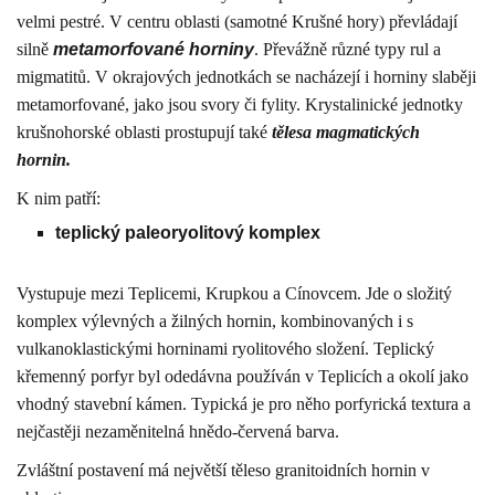
velmi pestré. V centru oblasti (samotné Krušné hory) převládají
silně
metamorfované horniny
. Převážně různé typy rul a
migmatitů. V okrajových jednotkách se nacházejí i horniny slaběji
metamorfované, jako jsou svory či fylity. Krystalinické jednotky
krušnohorské oblasti prostupují také
tělesa magmatických
hornin.
K nim patří:
teplický paleoryolitový komplex
Vystupuje mezi Teplicemi, Krupkou a Cínovcem. Jde o složitý
komplex výlevných a žilných hornin, kombinovaných i s
vulkanoklastickými horninami ryolitového složení. Teplický
křemenný porfyr byl odedávna používán v Teplicích a okolí jako
vhodný stavební kámen. Typická je pro něho porfyrická textura a
nejčastěji nezaměnitelná hnědo-červená barva.
Zvláštní postavení má největší těleso granitoidních hornin v