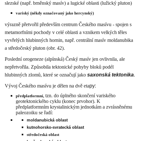
slezské (např. brněnský masív) a lugické oblasti (lužický pluton)
variský (někdy označovaný jako hercynský)
výrazně přetvořil především centrum Českého masívu - spojen s
metamorfními pochody v celé oblasti a vznikem velkých těles
vyvřelých hlubinných hornin, např. centrální masív moldanubika
a středočeský pluton (obr. 42).
Poslední orogeneze (alpínská) Český masív jen ovlivnila, ale
nepřetvořila. Způsobila tektonické pohyby bloků podél
hlubinných zlomů, které se označují jako
saxonská tektonika
.
Vývoj Českého masívu je dělen na dvě eta
py:
tzn. do úplného skončení variského
předplatformní,
geotektonického cyklu (konec prvohor). K
předplatformním krystalinickým jednotkám a zvrásněnému
paleozoiku se řadí:
moldanubická oblast
kutnohorsko-svratecká oblast
středočeská oblast