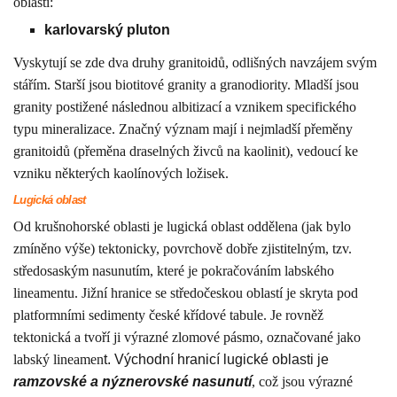
oblasti:
karlovarský pluton
Vyskytují se zde dva druhy granitoidů, odlišných navzájem svým
stářím. Starší jsou biotitové granity a granodiority. Mladší jsou
granity postižené následnou albitizací a vznikem specifického
typu mineralizace. Značný význam mají i nejmladší přeměny
granitoidů (přeměna draselných živců na kaolinit), vedoucí ke
vzniku některých kaolínových ložisek.
Lugická oblast
Od krušnohorské oblasti je lugická oblast oddělena (jak bylo
zmíněno výše) tektonicky, povrchově dobře zjistitelným, tzv.
středosaským nasunutím, které je pokračováním labského
lineamentu. Jižní hranice se středočeskou oblastí je skryta pod
platformními sedimenty české křídové tabule. Je rovněž
tektonická a tvoří ji výrazné zlomové pásmo, označované jako
labský lineamen
t. Východní hranicí lugické oblasti je
ramzovské a nýznerovské nasunutí
, což jsou výrazné