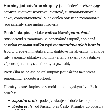
Horniny jednotvárné skupiny
jsou především
různé typy
pararul
. Biotit-muskovitové, biotitové, sillimanit-biotitové a
někdy cordierit-biotitové. V některých oblastech moldanubika
jsou pararuly silně migmatitizovány.
Pestrá skupina
je také
tvořena
hlavně
pararulami
,
podobnými
s
pararulami v jednotvárné skupině, doplněná
pestrými
vložkami dalších
typů
metamorfovaných
hornin
.
Jsou to především metakvarcity, grafitové metakvarcity, grafitové
ruly, vápenato-silikátové horniny (erlany a skarny), krystalické
vápence (mramory), amfibo
lity a granulity.
Především na oblasti pestré skupiny jsou vázána také tělesa
serpentinitů, eklogitů a ortorul.
Horniny pestré skupiny se v moldanubiku vyskytují ve třech
pruzích:
západní pruh
- podél jv. okraje středočeského plutonu
střední pruh
- od Passau, přes Český Krumlov do oblasti v.