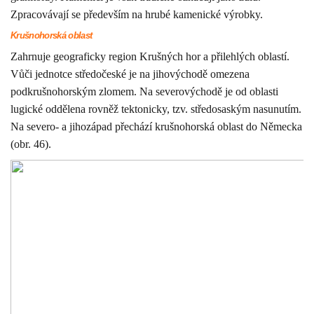
Zpracovávají se především na hrubé kamenické výrobky.
Krušnohorská oblast
Zahrnuje geograficky region Krušných hor a přilehlých oblastí.
Vůči jednotce středočeské je na jihovýchodě omezena
podkrušnohorským zlomem. Na severovýchodě je od oblasti
lugické oddělena rovněž tektonicky, tzv. středosaským nasunutím.
Na severo- a jihozápad přechází krušnohorská oblast do Německa
(obr. 46).