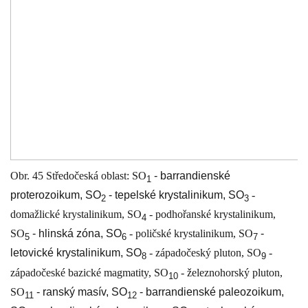
Obr. 45 Středočeská oblast: SO
- barrandienské
1
proterozoikum, SO
- tepelské krystalinikum, SO
-
2
3
domažlické krystalinikum, SO
- podhořanské krystalinikum,
4
SO
- hlinská zóna, SO
- poličské krystalinikum, SO
-
5
6
7
letovické krystalinikum, SO
- západočeský pluton, SO
-
8
9
západočeské bazické magmatity, SO
- železnohorský pluton,
10
SO
- ranský masív, SO
- barrandienské paleozoikum,
11
12