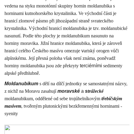
vedena na styku monotónní skupiny hornin moldanubika s
horninami kutnohorského krystalinika. Ve východní části je
hranicí zlomové pásmo
při jihozápadní straně svrateckého
krystalinika. Východní hranicí moldanubika je tzv. moldanubické
nasunutí. Podle této plochy je moldanubikum nasunuto na
horniny moravika. Jižní hranice moldanubika, která je zároveň
hranicí celého Českého masívu omezuje
v
ariský orogen vůči
alpínskému. Její přesná poloha však není známa, poněvadž
horniny moldanubika jsou zde překryty
terciérními
sedimenty
alpské předhlubně.
Moldanubikum
s dělí na dílčí jednotky se samostatnými názvy,
z nichž na Moravu zasahují
moravské
a
s
trážecké
moldanubikum, oddělené od sebe trojúhelníkovým
třebíčským
masívem
, tvořeným plutonickými bezkřemennými horninami -
syenity