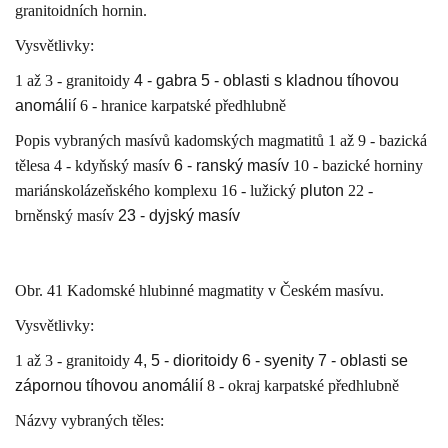
granitoidních hornin.
Vysvětlivky:
1 až 3 - granitoidy
4 - gabra 5 - oblasti s kladnou tíhovou
anomálií
6 - hranice karpatské předhlubně
Popis vybraných masívů kadomských magmatitů 1 až 9 - bazická
tělesa 4 - kdyňský masív
6 - ranský masív
10 - bazické horniny
mariánskolázeňského komplexu 16 - lužický
pluton
22 -
brněnský masív
23 - dyjský masív
Obr. 41 Kadomské hlubinné magmatity v Českém masívu.
Vysvětlivky:
1 až 3 - granitoidy
4, 5 - dioritoidy 6 - syenity 7 - oblasti se
zápornou tíhovou anomálií
8 - okraj karpatské předhlubně
Názvy vybraných těles: