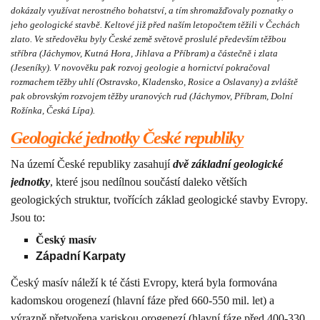
dokázaly využívat nerostného bohatství, a tím shromažďovaly poznatky o
jeho geologické stavbě. Keltové již před naším letopočtem těžili v Čechách
zlato. Ve středověku byly České země světově proslulé především těžbou
stříbra (Jáchymov, Kutná Hora, Jihlava a Příbram) a částečně i zlata
(Jeseníky). V novověku pa
k
rozvoj geologie a hornictví pokračoval
rozmachem těžby uhlí (Ostravsko, Kladensko, Rosice a Oslavany) a zvláště
pak obrovským rozvojem těžby uranových rud (Jáchymov, Příbram, Dolní
Rožínka, Česká Lípa).
Geologické jednotky České republiky
Na území České republiky zasahují
dvě základní geologické
jednotky
, které jsou nedílnou součástí daleko větších
geologických struktur, tvořících základ geologické stavby Evropy.
Jsou to:
Český masív
Západní Karpaty
Český masív náleží k té části Evropy, která byla formována
kadomskou orogenezí (hlavní fáze před 660-550 mil. let) a
výrazně přetvořena variskou orogenezí (hlavní fáze před 400-330