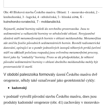
Obr. 40 Bloková stavba Českého masívu. Oblasti: 1 - moravsko-slezská, 2 -
krušnohorská, 3 - lugická, 4 - středočeská, 5 - hlinská zó
na, 6 -
kutnohorsko-svratecká, 7 - moldanubická.
Nejstarší, známé horniny náleží do svrchního proterozoika. Jsou to
sedimentární a vulkanické horniny ve středočeské oblasti. Nevyjasněné
zůstává stáří metamorfovaných hornin v oblasti moldanubika. Metamorfóza
zde zničila fosilie původních sedimentárních hornin. Rovněž radiometrická
datování, opírající se o poměr jednotlivých izotopů některých prvků (určení
stáří na z
á
kladě poločasu rozpadu) jsou ovlivněna metamorfními procesy,
které jako by "omladily" horniny. Proto se dá předpokládat, že některé
původní sedimentární horniny v oblasti dnešního moldanubika mohly být
proterozoické či starší.
V období paleozoika formoval
y území Českého masívu dvě
orogeneze, někdy také označované jako geotektonické cykly:
kadomský
v podstatě vytvořil původní stavbu Českého masívu, dnes jsou
produkty kadomské orogeneze (obr. 41) zachovány v moravsko-