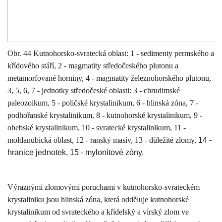
Obr. 44 Kutnohorsko-svratecká oblast: 1 - sedimenty permského a
křídového stáří, 2 - magmatity středočeského plutonu a
metamorfované horniny, 4 - magmatity železnohorského plutonu,
3, 5, 6, 7 - jednotky středočeské oblasti: 3 - chrudimské
paleozoikum, 5 - poličské krystalinikum, 6 - hlinská zóna, 7 -
podhořanské krystalinikum, 8 - kutnohorské krystalinikum, 9 -
ohebské krystalinikum, 10 - svratecké krystalinikum, 11 -
moldanubická oblast, 12 - ranský masív, 13 - důležité zlomy,
14 -
hranice jednotek, 15 - mylonitové zóny.
Výraznými zlomovými poruchami v kutnohorsko-svrateckém
krystaliniku jsou hlinská zóna, která odděluje kutnohorské
krystalinikum od svrateckého a křídelský a vírský zlom ve