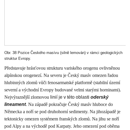
Obr. 38 Pozice Českého masívu (silně lemován) v rámci geologických
struktur Evropy.
Představuje hrásťovou strukturu variského orogenu ovlivněnou
alpínskou orogenezí. Na severu je Český masív omezen řadou
hlubinných zlomů vůči fenosarmatské platformě (stabilní území
severní a východní Evropy budované velmi starými horninami).
Nejvýraznější zlomovou
linií je v této oblasti
oderský
lineament
. Na západě pokračuje Český masív hluboce do
Německa a noří se pod druhohorní sedimenty. Na jihozápadě je
tektonicky omezen systémem franských zlomů. Na jihu se noří
pod Alpy a na východě pod Karpaty. Jeho omezení pod oběma