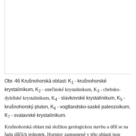
Obr. 46 Krušnohorská oblast: K
- krušnohorské
1
krystalinikum, K
- smrčinské krystalinikum, K
- chebsko-
2
3
dyleňské krystalinikum, K
- slavkovské krystalinikum, K
-
4
5
krušnohorský pluton, K
- vogtlandsko-saské paleozoikum,
6
K
- svatavské krystalinikum.
7
Krušnohorská oblast má složitou geologickou stavbu a dělí se na
řadu dílčích jednotek. Horniny zastoupené v této oblasti jsou