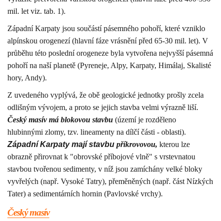
mil. let viz. tab. 1).
Západní Karpaty jsou součástí pásemného pohoří, které vzniklo
alpínskou orogenezí (hlavní fáze vrásnění před 65-30 mil. let). V
průběhu této poslední orogeneze byla vytvořena nejvyšší pásemná
pohoří na naší planetě (Pyreneje, Alpy, Karpaty, Himálaj, Skalisté
hory, Andy).
Z uvedeného vyplývá, že obě geologické jednotky prošly zcela
odlišným vývojem, a proto se jejich stavba velmi výrazně liší.
Český masív má blokovou stavbu
(území je rozděleno
hlubinnými zlomy, tzv. lineamenty na dílčí části - oblasti).
Západní Karpaty mají stavbu
příkrovovou,
kterou lze
obrazně přirovnat k "obrovské příbojové vlně" s vrstevnatou
stavbou tvořenou sedimenty, v níž jsou zamíchány velké bloky
vyvřelých (např. Vysoké Tatry), přeměněných (např. část Nízkých
Tater) a sedimentárních hornin (Pavlovské vrchy).
Český masív