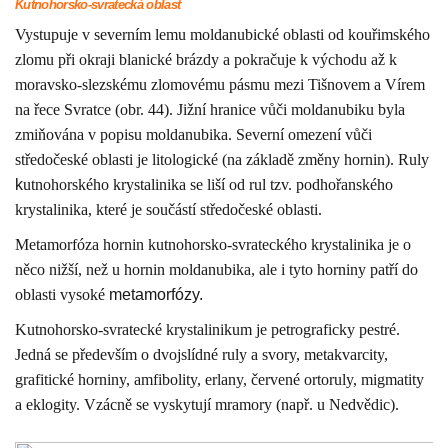
Kutnohorsko-svratecká oblast
Vystupuje v severním lemu moldanubické oblasti od kouřimského
zlomu při okraji blanické brázdy a pokračuje k východu až k
moravsko-slezskému zlomovému pásmu mezi Tišnovem a Vírem
na řece Svratce (obr. 44). Jižní hranice vůči moldanubiku byla
zmiňována v popisu moldanubika. Severní omezení vůči
středočeské oblasti je litologické (na základě změny hornin). Ruly
k
utnohorského krystalinika se liší od rul tzv. podhořanského
krystalinika, které je součástí středočeské oblasti.
Metamorfóza hornin kutnohorsko-svrateckého krystalinika je o
něco nižší, než u hornin moldanubika, ale i tyto horniny patří do
oblasti vysoké
metamorfózy.
Kutnohorsko-svratecké krystalinikum je petrograficky pestré.
Jedná se především o dvojslídné ruly a svory, metakvarcity,
grafitické horniny, amfibolity, erlany, červené ortoruly, migmatity
a eklogity. Vzácně se vyskytují mramory (např. u Nedvědic).