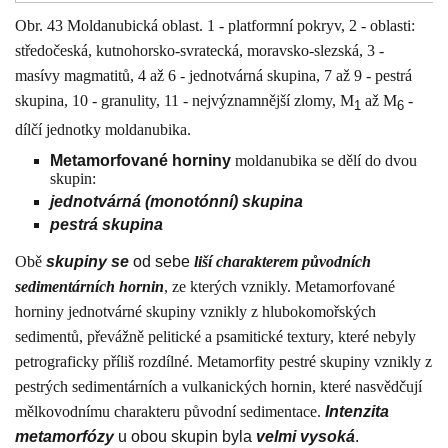
Obr. 43 Moldanubická oblast. 1 - platformní pokryv, 2 - oblasti:
středočeská, kutnohorsko-svratecká, moravsko-slezská, 3 -
masívy magmatitů, 4 až 6 - jednotvárná skupina, 7 až 9 - pestrá
skupina, 10 - granulity, 11 - nejvýznamnější zlomy, M
až M
-
1
6
dílčí jednotky moldanubika.
Metamorfované horniny
moldanubika se dělí do dvou
skupin:
jednotvárná (monotónní) skupina
pestrá skupina
Obě
skupiny
se
od sebe
liší charakterem původních
sedimentárních hornin
, ze kterých vznikly. Metamorfované
horniny jednotvárné skupiny vznikly z hlubokomořských
sedimentů, převážně pelitické a psamitické textury, které nebyly
petrograficky příliš rozdílné. Metamorfity pestré skupiny vznikly z
pestrých sedimentárních a vulkanických hornin, které nasvědčují
mělkovodnímu charakteru původní sedimentace.
Intenzita
metamorfózy
u obou skupin byla
velmi vysoká
.