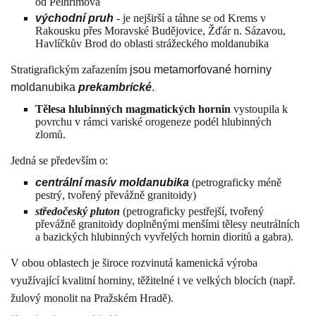
od Pelhřimova
východní pruh
- je nejširší a táhne se od Krems v
Rakousku přes Moravské Budějovice, Žďár n. Sázavou,
Havlíčkův Brod do oblasti strážeckého moldanubika
Stratigrafickým zařazením
jsou
metamorfované
horniny
moldanubika
prekambrické
.
Tělesa hlubinných magmatických hornin
vystoupila k
povrchu v rámci variské orogeneze podél hlubinných
zlomů.
Jedná se především o:
centrální masív moldanubika
(petrograficky méně
pestrý, tvořený převážně granitoidy)
středočeský pluton
(petrograficky pestřejší, tvořený
převážně granitoidy doplněnými menšími tělesy neutrálních
a bazických hlubinných vyvřelých hornin dioritů a gabra).
V obou oblastech je široce rozvinutá kamenická výroba
využívající kvalitní horniny, těžitelné i ve velkých blocích (např.
žulový monolit na Pražském Hradě).