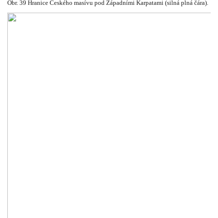
Obr. 39 Hranice Českého masívu pod Západními Karpatami (silná plná čára).