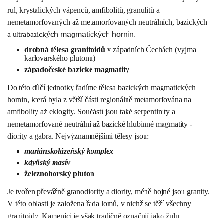
rul, krystalických vápenců, amfibolitů, granulitů a
nemetamorfovaných až metamorfovaných neutrálních, bazických
a ultrabazický
ch magmatických hornin.
drobná tělesa granitoidů
v západních Čechách (vyjma
karlovarského plutonu)
západočeské bazické magmatity
Do této dílčí jednotky řadíme tělesa bazických magmatických
hornin, která byla z větší části regionálně metamorfována na
amfibolity až eklogity. Součástí jsou také serpentinity a
nemetamorfované neutrální až bazické hlubinné magmatity -
diority a gabra. Nejvýznamnějšími tělesy jsou:
mariánskolázeňský komplex
kdyňský masív
železnohorský pluton
Je tvořen převážně granodiority a diority, méně hojné jsou granity.
V této oblasti je založena řada lomů, v nichž se těží všechny
granitoidy. Kameníci je však tradičně označují jako žulu.