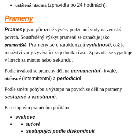
(zpravidla po 24 hodinách).
ustálená hladina
Prameny
Prameny
jsou přirozené vývěry podzemní vody na zemský
povrch. Soustředěný výskyt pramenů se označuje jako
prameniště
. Prameny se charakterizují
vydatností
, což je
množství vody vyvěrající za jednotku času. Zpravidla se vyjadřuje
v litrech za minutu ne
bo sekundu.
Podle trvalosti se prameny dělí na
permanentní
- trvalé,
občasné
(intermitentní) a
periodické
.
Podle směru pohybu a výstupu na povrch se dělí na prameny
sestupné
a
vzestupné
.
K sestupným pramenům počítáme
svahové
suťové
sestupující podle diskontinuit