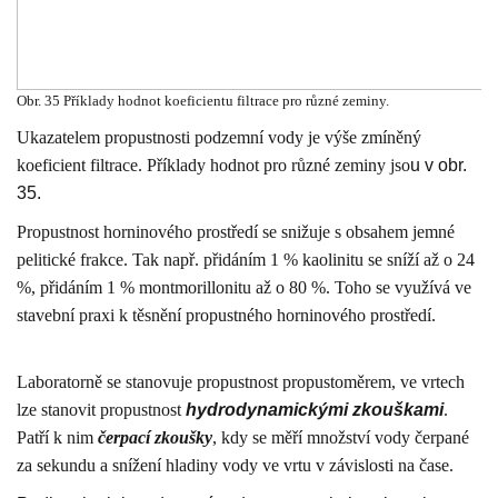
Obr. 35 Příklady hodnot koeficientu filtrace pro různé zeminy.
Ukazatelem propustnosti podzemní vody je výše zmíněný
koeficient filtrace. Příklady hodnot pro různé zeminy jso
u v obr.
35.
Propustnost horninového prostředí se snižuje s obsahem jemné
pelitické frakce. Tak např. přidáním 1 % kaolinitu se sníží až o 24
%, přidáním 1 % montmorillonitu až o 80 %. Toho se využívá ve
stavební praxi k těsnění propustného horninového prostředí.
Laboratorně se stanovuje propustnost propustoměrem, ve vrtech
lze stanovit propustnost
hydrodynamickými zkouškami
.
Patří k nim
čerpací zkoušky
, kdy se měří množství vody čerpané
za sekundu a snížení hladiny vody ve vrtu v závislosti na čase.