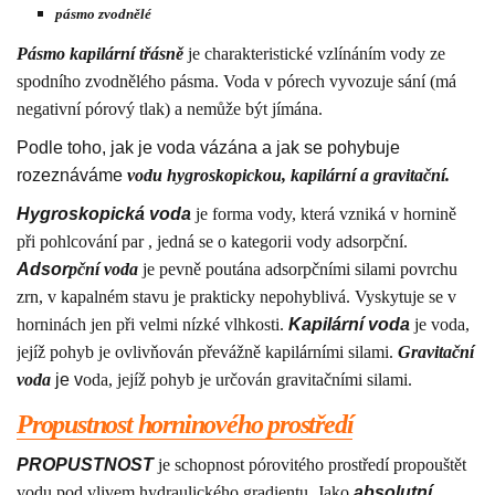
pásmo zvodnělé
Pásmo kapilární třásně
je charakteristické vzlínáním vody ze
spodního zvodnělého pásma. Voda v pórech vyvozuje sání (má
negativní pórový tlak) a nemůže být jímána.
Podle toho, jak je voda vázána a jak se pohybuje
rozeznáváme
vodu hygroskopickou, kapilární a gravitační.
Hygroskopická voda
je forma vody, která vzniká v hornině
při pohlcování par , jedná se o kategorii vody adsorpční.
Adsor
pční voda
je pevně poutána adsorpčními silami povrchu
zrn, v kapalném stavu je prakticky nepohyblivá. Vyskytuje se v
horninách jen při velmi nízké vlhkosti.
Kapilární voda
je voda,
jejíž pohyb je ovlivňován převážně kapilárními silami.
Gravitační
voda
je v
oda, jejíž pohyb je určován gravitačními silami.
Propustnost horninového prostředí
PROPUSTNOST
je schopnost pórovitého prostředí propouštět
vodu pod vlivem hydraulického gradientu. Jako
absolutní