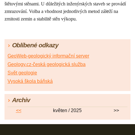
štětovými stěnami. U důležitých inženýrských staveb se provádí
zmrazování. Volba a vhodnost jednotlivých metod zál
e
ží na
zrnitosti zemin a stabilitě stěn výkopu.
Oblíbené odkazy
GeoWeb-geologický informační server
Geology.cz-česká geologická služba
Svět geologie
Vysoká škola báňská
Archiv
<<
květen / 2025
>>