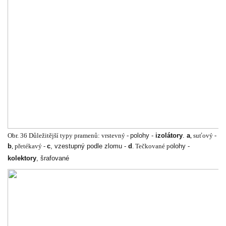
Obr. 36 Důležitější typy pramenů: vrstevný -
polohy -
izolátory
.
a
, suťový -
b
, přetékavý -
c
, vzestupný podle zlomu -
d
. Tečkované p
olohy -
kolektory
, šrafované