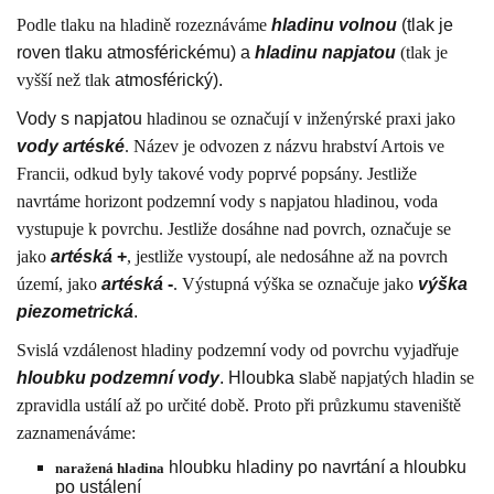
Podle tlaku na hladině rozeznáváme
hladinu volnou
(tlak je
roven tlaku atmosférickému) a
hladinu napjatou
(tlak je
vyšší než tlak
atmosférický).
Vody s napjatou
hladinou se označují v inženýrské praxi jako
vody artéské
. Název je odvozen z názvu hrabství Artois ve
Francii, odkud byly takové vody poprvé popsány. Jestliže
navrtáme horizont podzemní vody s napjatou hladinou, voda
vystupuje k povrchu. Jestliže dosáhne nad povrch, označuje se
jako
artéská
+
, jestliže vystoupí, ale nedosáhne až na povrch
území, jako
artéská
-
. Výstupná výška se označuje jako
výška
piezometrická
.
Svislá vzdálenost hladiny podzemní vody od povrchu vyjadřuje
hloubku podzemní vody
. Hloubka s
labě napjatých hladin se
zpravidla ustálí až po určité době. Proto při průzkumu staveniště
zaznamenáváme:
hloubku hladiny po navrtání a hloubku
naražená hladina
po ustálení