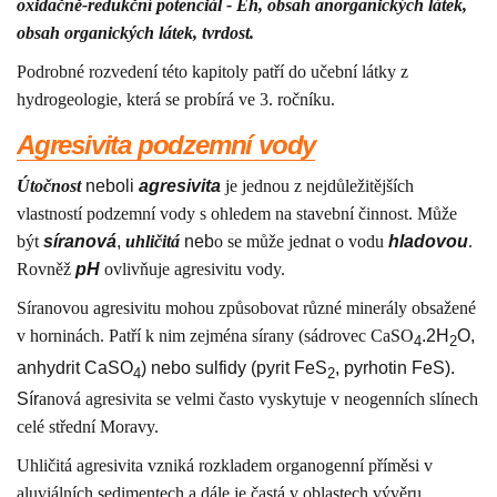
oxidačně-redukční potenciál - Eh, obsah anorganických látek,
obsah organických látek, tvrdost.
Podrobné rozvedení této kapitoly patří do učební látky z
hydrogeologie, která se probírá ve 3. ročníku.
Agresivita podzemní vody
Útočnost
neboli
agresivita
je jednou z nejdůležitějších
vlastností podzemní vody s ohledem na stavební činnost. Může
být
síranová
,
uhličitá
neb
o se může jednat o vodu
hladovou
.
Rovněž
pH
ovlivňuje agresivitu vody.
Síranovou agresivitu mohou způsobovat různé minerály obsažené
v horninách. Patří k nim zejména sírany (sádrovec CaSO
.2H
O,
4
2
anhydrit CaSO
) nebo sulfidy (pyrit FeS
, pyrhotin FeS).
4
2
Sír
anová agresivita se velmi často vyskytuje v neogenních slínech
celé střední Moravy.
Uhličitá agresivita vzniká rozkladem organogenní příměsi v
aluviálních sedimentech a dále je častá v oblastech vývěru