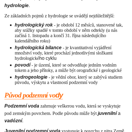
hydrologie
.
Ze základních pojmů z hydrologie se uvádějí nejdůležitější:
hydrologický rok
- je období 12 měsíců, stanovené tak,
aby srážky spadlé v tomto období v něm odtekly (u nás
začíná 1. listopadu a končí 31. října následujícího
kalendářního roku)
hydrologická bilance
- je kvantitativní vyjádření
množství vody, které prochází jednotlivými složkami
hydrologické
ho cyklu
povodí
- je území, které se odvodňuje jedním vodním
tokem a jeho přítoky, a může být orografické i geologické
hydrogeologie
- je vědní obor, který se zabývá studiem
původu, výskytu a vlastností podzemní vody
dy
Původ podzemní vo
Podzemní voda
zahrnuje veškerou vodu, která se vyskytuje
pod zemským povrchem. Podle původu může být
juvenilní
a
vadózní
.
Juvenilní podzemní voda
vystupuje k povrchu z nitra Země.