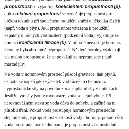
propustnost
se vyjadřuje
koeficientem propustnosti (p).
Jako
relativní propustnost
se označuje propustnost pro
určitou tekutinu při společném proudění směsi o několika fázích
(např. voda a plyn). Je-li propustnost vztažena k proudění
kapaliny o určitých vlastnostech (podzemní voda), vyjadřuje se
pomocí
koeficientu filtrace (k).
V přírodě neexistuje hornina,
která by byla absolutně nepropustná. Některé horniny však mají
tak malou propustnost, že se považují za nepropustné (např.
mastné jíly).
Na vodu v horninovém prostředí působí gravitace, tlak plynů,
osmotické napětí jako výsledek vod různého chemizmu,
hygroskopické síly na povrchu zrn a kapilární síly v dutinkách.
Jestliže tyto síly jsou v rovnováze, voda se nepohybuje. Při
nerovnovážném stavu se voda dává do pohybu a začíná na ni
půso
b
it tření. Pokud voda prostupuje horninovým prostředím
stejnoměrně, je propustnost vlastností vody i horniny, pokud však
voda prostupuje pouze dutinami, je propustnost vlastností dutin.