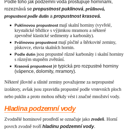
Podle toho jak podzemní voda prostupuje horninami,
rozeznává se
propustnost puklinová
,
průlinová,
propustnost podle dutin
a
propustnost krasová.
mají skalní horniny (vyvřelé,
Puklinovou propustnost
krystalické břidlice s výjimkou mramoru a některé
zpevněné klastické sedimenty a karbonáty).
mají písčité a štěrkovité zeminy,
Prů
linovou propustnost
pískovce, eluvia skalních hornin.
jsou propustné různé karbonáty i skalní horniny
Podle dutin
s různým stupněm zvětrání.
je typická pro rozpustné horniny
Krasová propustnost
(vápence, dolomity, mramory).
Některé jílovité a slínité zeminy považujeme za nepropustné
izolátory, avšak jsou zpravidla propustné podle vrstevních ploch
nebo puklin a proto mohou někdy vést i značné množství vody.
Hladina podzemní vody
Zvodnělé horninové prostředí se označuje jako
zvodeň
. Horní
povrch zvodně tvoří
hladinu podzemní vody
.