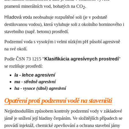
pramenů minerálních vod, bohatých na CO
.
2
Hladová vo
da neobsahuje rozpuštěné soli (je v podstatě
destilovanou vodou), která vyluhuje soli z okolního horninového i
stavebního (např. betonu) prostředí.
Podzemní voda s vysokým i velmi nízkým pH působí agresivně
na své okolí.
Podle ČSN 73 1215 "
Klasifikácia agresívnych prostredí
"
se rozlišuje prostředí:
la - lehce agresivní
ma - středně agresivní
ha - vysoce (silně) agresivní
Opatření proti podzemní vodě na staveništi
Nejjednodušším způsobem kontroly podzemní vody v základové
jámě je snížení její hladiny čerpáním. Ve složitějších případech se
provádí injektáž, chemické zpevňování a ochrana stavební jámy