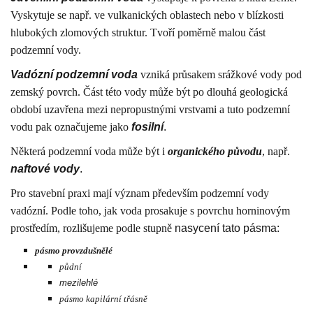
Vyskytuje se např. ve vulkanických oblastech nebo v blízkosti
hlubokých zlomových struktur. Tvoří poměrně malou část
podzemní vody.
Vadózní podzemní voda
vzniká průsakem srážkové vody pod
zemský povrch. Část této vody může být po dlouhá geologická
období uzavřena mezi nepropustnými vrstvami a tuto podzemní
vodu pak označujeme jako
fosilní
.
Některá podzemní voda může být i
organického původu
, např.
naftové vody
.
Pro stavební praxi mají význam především podzemní vody
vadózní. Podle toho, jak voda prosakuje s povrchu horninovým
prostředím, rozlišujeme podle stupně
nasycení tato pásma:
pásmo provzdušnělé
půdní
mezilehlé
pásmo kapilární třásně