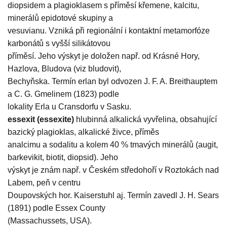
diopsidem a plagioklasem s příměsí křemene, kalcitu,
minerálů epidotové skupiny a
vesuvianu. Vzniká při regionální i kontaktní metamorfóze
karbonátů s vyšší silikátovou
příměsí. Jeho výskyt je doložen např. od Krásné Hory,
Hazlova, Bludova (viz bludovit),
Bechyňska. Termín erlan byl odvozen J. F. A. Breithauptem
a C. G. Gmelinem (1823) podle
lokality Erla u Cransdorfu v Sasku.
essexit (essexite)
hlubinná alkalická vyvřelina, obsahující
bazický plagioklas, alkalické živce, příměs
analcimu a sodalitu a kolem 40 % tmavých minerálů (augit,
barkevikit, biotit, diopsid). Jeho
výskyt je znám např. v Českém středohoří v Roztokách nad
Labem, peň v centru
Doupovských hor. Kaiserstuhl aj. Termín zavedl J. H. Sears
(1891) podle Essex County
(Massachussets, USA).