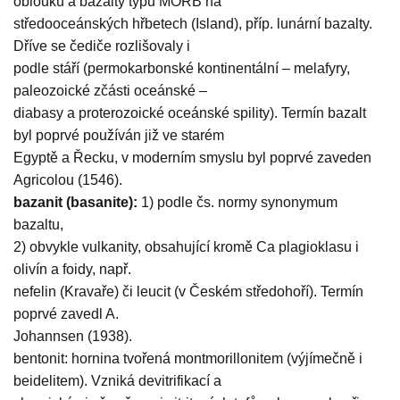
oblouků a bazalty typu MORB na
středooceánských hřbetech (Island), příp. lunární bazalty.
Dříve se čediče rozlišovaly i
podle stáří (permokarbonské kontinentální – melafyry,
paleozoické zčásti oceánské –
diabasy a proterozoické oceánské spility). Termín bazalt
byl poprvé používán již ve starém
Egyptě a Řecku, v moderním smyslu byl poprvé zaveden
Agricolou (1546).
bazanit (basanite):
1) podle čs. normy synonymum
bazaltu,
2) obvykle vulkanity, obsahující kromě Ca plagioklasu i
olivín a foidy, např.
nefelin (Kravaře) či leucit (v Českém středohoří). Termín
poprvé zavedl A.
Johannsen (1938).
bentonit: hornina tvořená montmorillonitem (výjímečně i
beidelitem). Vzniká devitrifikací a