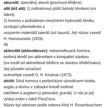
aleurolit:
zpevněný aleurit (prachová břidlice).
allit (též alit)
: 1) zvětralinový plášť bohatý hliníkem (viz
laterit),
2) hornina s podstatným množstvím hydroxidů hliníku,
vznikající přemístěním a
usazením materiálů lateritů (viz bauxit). Její název zavedl
H. Harrassowitz (1926).
46
aktinolitit (aktinolitovec):
metamorfovaná hornina,
tvořená téměř jen aktinolitem s kompaktní stavbou
(na rozdíl od aktinolitové břidlice se stavbou břidličnatou).
Její původní označení
actinolityte zavedl G. H. Kinahan (1873).
alnöit:
žilná hornina s porfyrickými výrostlicemi biotitu,
augitu a olivínu v základní hmotě tvořené
melilitem a augitem (± perovskit, granát). U nás je její
výskyt znám z údolí Ploučnice.
Název byl odvozen podle ostrova Alnö H. Rosenbuschem