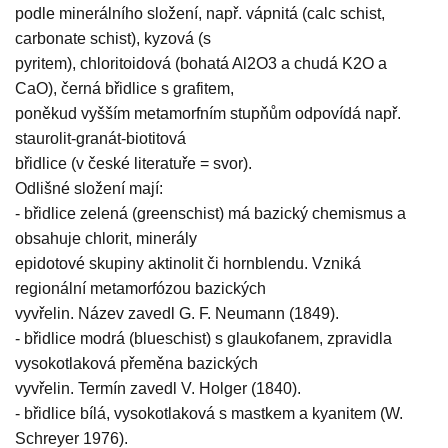
podle minerálního složení, např. vápnitá (calc schist,
carbonate schist), kyzová (s
pyritem), chloritoidová (bohatá Al2O3 a chudá K2O a
CaO), černá břidlice s grafitem,
poněkud vyšším metamorfním stupňům odpovídá např.
staurolit-granát-biotitová
břidlice (v české literatuře = svor).
Odlišné složení mají:
- břidlice zelená (greenschist) má bazický chemismus a
obsahuje chlorit, minerály
epidotové skupiny aktinolit či hornblendu. Vzniká
regionální metamorfózou bazických
vyvřelin. Název zavedl G. F. Neumann (1849).
- břidlice modrá (blueschist) s glaukofanem, zpravidla
vysokotlaková přeměna bazických
vyvřelin. Termín zavedl V. Holger (1840).
- břidlice bílá, vysokotlaková s mastkem a kyanitem (W.
Schreyer 1976).