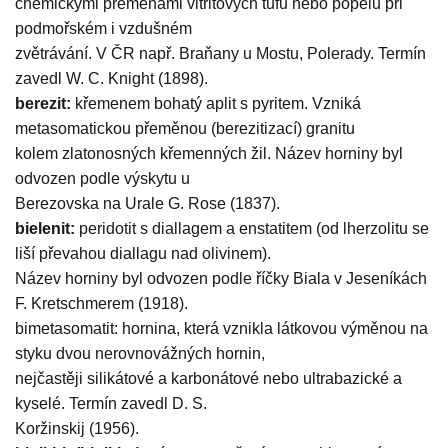
chemickými přeměnami vitritových tufů nebo popelu při
podmořském i vzdušném
zvětrávání. V ČR např. Braňany u Mostu, Polerady. Termín
zavedl W. C. Knight (1898).
berezit:
křemenem bohatý aplit s pyritem. Vzniká
metasomatickou přeměnou (berezitizací) granitu
kolem zlatonosných křemenných žil. Název horniny byl
odvozen podle výskytu u
Berezovska na Urale G. Rose (1837).
bielenit:
peridotit s diallagem a enstatitem (od lherzolitu se
liší převahou diallagu nad olivinem).
Název horniny byl odvozen podle říčky Biala v Jeseníkách
F. Kretschmerem (1918).
bimetasomatit: hornina, která vznikla látkovou výměnou na
styku dvou nerovnovážných hornin,
nejčastěji silikátové a karbonátové nebo ultrabazické a
kyselé. Termín zavedl D. S.
Koržinskij (1956).