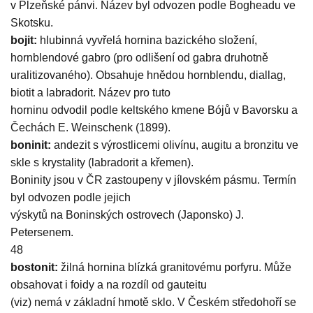
v Plzeňské pánvi. Název byl odvozen podle Bogheadu ve
Skotsku.
bojit:
hlubinná vyvřelá hornina bazického složení,
hornblendové gabro (pro odlišení od gabra druhotně
uralitizovaného). Obsahuje hnědou hornblendu, diallag,
biotit a labradorit. Název pro tuto
horninu odvodil podle keltského kmene Bójů v Bavorsku a
Čechách E. Weinschenk (1899).
boninit:
andezit s výrostlicemi olivínu, augitu a bronzitu ve
skle s krystality (labradorit a křemen).
Boninity jsou v ČR zastoupeny v jílovském pásmu. Termín
byl odvozen podle jejich
výskytů na Boninských ostrovech (Japonsko) J.
Petersenem.
48
bostonit:
žilná hornina blízká granitovému porfyru. Může
obsahovat i foidy a na rozdíl od gauteitu
(viz) nemá v základní hmotě sklo. V Českém středohoří se