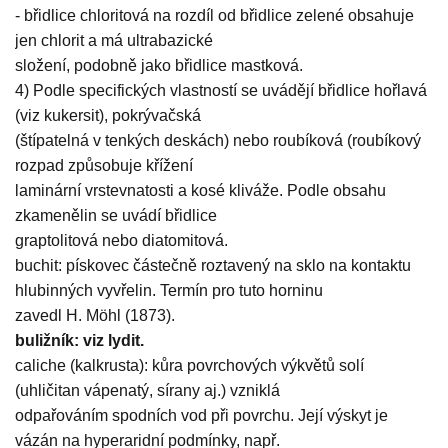
- břidlice chloritová na rozdíl od břidlice zelené obsahuje
jen chlorit a má ultrabazické
složení, podobně jako břidlice mastková.
4) Podle specifických vlastností se uvádějí břidlice hořlavá
(viz kukersit), pokrývačská
(štípatelná v tenkých deskách) nebo roubíková (roubíkový
rozpad způsobuje křížení
laminární vrstevnatosti a kosé kliváže. Podle obsahu
zkamenělin se uvádí břidlice
graptolitová nebo diatomitová.
buchit: pískovec částečně roztavený na sklo na kontaktu
hlubinných vyvřelin. Termín pro tuto horninu
zavedl H. Möhl (1873).
buližník: viz lydit.
caliche (kalkrusta): kůra povrchových výkvětů solí
(uhličitan vápenatý, sírany aj.) vzniklá
odpařováním spodních vod při povrchu. Její výskyt je
vázán na hyperaridní podmínky, např.