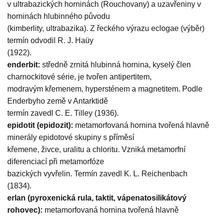
v ultrabazických horninách (Rouchovany) a uzavřeniny v
horninách hlubinného původu
(kimberlity, ultrabazika). Z řeckého výrazu eclogae (výběr)
termín odvodil R. J. Haüy
(1922).
enderbit:
středně zrnitá hlubinná hornina, kyselý člen
charnockitové série, je tvořen antipertitem,
modravým křemenem, hypersténem a magnetitem. Podle
Enderbyho země v Antarktidě
termín zavedl C. E. Tilley (1936).
epidotit (epidozit):
metamorfovaná hornina tvořená hlavně
minerály epidotové skupiny s příměsí
křemene, živce, uralitu a chloritu. Vzniká metamorfní
diferenciací při metamorfóze
bazických vyvřelin. Termín zavedl K. L. Reichenbach
(1834).
erlan (pyroxenická rula, taktit, vápenatosilikátový
rohovec):
metamorfovaná hornina tvořená hlavně