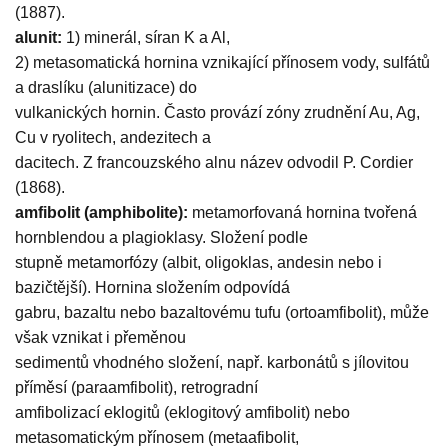
(1887).
alunit:
1) minerál, síran K a Al,
2) metasomatická hornina vznikající přínosem vody, sulfátů
a draslíku (alunitizace) do
vulkanických hornin. Často provází zóny zrudnění Au, Ag,
Cu v ryolitech, andezitech a
dacitech. Z francouzského alnu název odvodil P. Cordier
(1868).
amfibolit (amphibolite):
metamorfovaná hornina tvořená
hornblendou a plagioklasy. Složení podle
stupně metamorfózy (albit, oligoklas, andesin nebo i
bazičtější). Hornina složením odpovídá
gabru, bazaltu nebo bazaltovému tufu (ortoamfibolit), může
však vznikat i přeměnou
sedimentů vhodného složení, např. karbonátů s jílovitou
příměsí (paraamfibolit), retrogradní
amfibolizací eklogitů (eklogitový amfibolit) nebo
metasomatickým přínosem (metaafibolit,