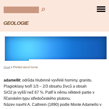
GEOLOGIE
Úvod
»
Přehled názvů hornin
adamellit
: odrůda hlubinné vyvřelé horniny, granitu.
Plagioklasy tvoří 1/3 – 2/3 obsahu živců a obsah
SiO2 je vyšší než 67 %. Patří k němu některé partie v
říčanském typu středočeského plutonu.
Název navrhl A. Cathrein (1890) podle Monte Adamello v