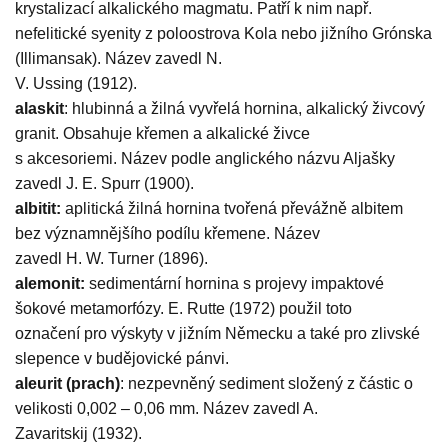
krystalizací alkalického magmatu. Patří k nim např.
nefelitické syenity z poloostrova Kola nebo jižního Grónska
(Illimansak). Název zavedl N.
V. Ussing (1912).
alaskit
: hlubinná a žilná vyvřelá hornina, alkalický živcový
granit. Obsahuje křemen a alkalické živce
s akcesoriemi. Název podle anglického názvu Aljašky
zavedl J. E. Spurr (1900).
albitit:
aplitická žilná hornina tvořená převážně albitem
bez významnějšího podílu křemene. Název
zavedl H. W. Turner (1896).
alemonit:
sedimentární hornina s projevy impaktové
šokové metamorfózy. E. Rutte (1972) použil toto
označení pro výskyty v jižním Německu a také pro zlivské
slepence v budějovické pánvi.
aleurit (prach)
: nezpevněný sediment složený z částic o
velikosti 0,002 – 0,06 mm. Název zavedl A.
Zavaritskij (1932).