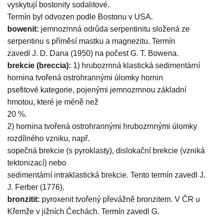
vyskytují bostonity sodalitové.
Termín byl odvozen podle Bostonu v USA.
bowenit:
jemnozrnná odrůda serpentinitu složená ze
serpentinu s příměsí mastku a magnezitu. Termín
zavedl J. D. Dana (1950) na počest G. T. Bowena.
brekcie (breccia):
1) hrubozrnná klastická sedimentární
hornina tvořená ostrohrannými úlomky hornin
psefitové kategorie, pojenými jemnozrnnou základní
hmotou, které je méně než
20 %.
2) hornina tvořená ostrohrannými hrubozrnnými úlomky
rozdílného vzniku, např.
sopečná brekcie (s pyroklasty), dislokační brekcie (vzniká
tektonizací) nebo
sedimentární intraklastická brekcie. Tento termín zavedl J.
J. Ferber (1776).
bronzitit:
pyroxenit tvořený převážně bronzitem. V ČR u
Křemže v jižních Čechách. Termín zavedl G.