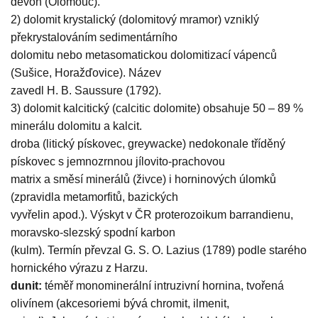
devon (Olomouc).
2) dolomit krystalický (dolomitový mramor) vzniklý
překrystalováním sedimentárního
dolomitu nebo metasomatickou dolomitizací vápenců
(Sušice, Horažďovice). Název
zavedl H. B. Saussure (1792).
3) dolomit kalcitický (calcitic dolomite) obsahuje 50 – 89 %
minerálu dolomitu a kalcit.
droba (litický pískovec, greywacke) nedokonale tříděný
pískovec s jemnozrnnou jílovito-prachovou
matrix a směsí minerálů (živce) i horninových úlomků
(zpravidla metamorfitů, bazických
vyvřelin apod.). Výskyt v ČR proterozoikum barrandienu,
moravsko-slezský spodní karbon
(kulm). Termín převzal G. S. O. Lazius (1789) podle starého
hornického výrazu z Harzu.
dunit:
téměř monominerální intruzivní hornina, tvořená
olivínem (akcesoriemi bývá chromit, ilmenit,