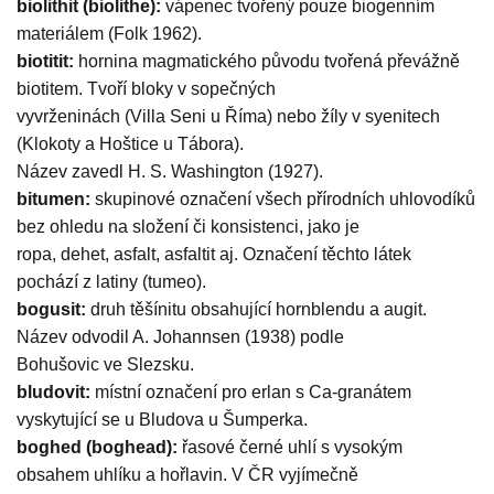
biolithit (biolithe):
vápenec tvořený pouze biogenním
materiálem (Folk 1962).
biotitit:
hornina magmatického původu tvořená převážně
biotitem. Tvoří bloky v sopečných
vyvrženinách (Villa Seni u Říma) nebo žíly v syenitech
(Klokoty a Hoštice u Tábora).
Název zavedl H. S. Washington (1927).
bitumen:
skupinové označení všech přírodních uhlovodíků
bez ohledu na složení či konsistenci, jako je
ropa, dehet, asfalt, asfaltit aj. Označení těchto látek
pochází z latiny (tumeo).
bogusit:
druh těšínitu obsahující hornblendu a augit.
Název odvodil A. Johannsen (1938) podle
Bohušovic ve Slezsku.
bludovit:
místní označení pro erlan s Ca-granátem
vyskytující se u Bludova u Šumperka.
boghed (boghead):
řasové černé uhlí s vysokým
obsahem uhlíku a hořlavin. V ČR vyjímečně