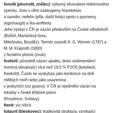
fonolit (phonolit, znělec):
výlevný ekvivalent nefelinového
syenitu. Jsou v něm zastoupeny Naortoklas
a sanidin, nefelin (příp. další foidy) spolu s pyroxeny
(egirinaugit) a Na-amfiboly.
Jeho výskyt v ČR je vázán především na České středohoří
(Bořeň, Mariánksá hora,
Milešovka, Bezděz). Termín zavedli A. G. Werner (1787) a
M. M. Klaproth (1800)
z řeckého phone (zvuk).
fosforit:
původně název apatitu, dnes sedimentární
hornina obsahující více než 19,5 % P2O5 (kolofanit,
frankolit). Často se vyskytuje jako konkrece na dně
mělkých moří nebo jako usazenina
v jeskyních (viz guano). V ČR je ojediněle vázán na
lokality v české křídové pánvi
(Roudnice, Svitavy).
ftanit:
viz silicit.
fulgurit (bleskovec):
trubkovitá struktura, vznikající