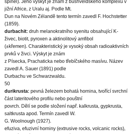
spinel). Jeho výskyt je znám z bushveldského komplexu v
jižní Africe, z Uralu aj. Podle Mt.
Dun na Novém Zélandě tento termín zavedl F. Hochstetter
(1859).
durbachit:
druh melanokratního syenitu obsahující K-
živec, biotit, pyroxen a aktinolitový amfibol
(±křemen). Charakteristický je vysoký obsah radioaktivních
prvků v živci. Výskyt je znám
z Písecka, Prachaticka nebo třebíčského masívu. Název
zavedl A. Sauer (1891) podle
Durbachu ve Schwarzwaldu.
50
durikrusta:
pevná železem bohatá hornina, tvořící svrchní
část lateritového profilu nebo pouštní
povrch. Dělí se podle složení např. kalkrusta, gypkrusta,
saltkrusta apod. Termín zavedl W.
G. Woolnough (1927).
efuziva, efuzivní horniny (extrusive rocks, volcanic rocks),