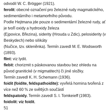
odvodil W. C. Brögger (1921).
ferolit:
obecné označení pro železné rudy magmatického,
sedimentárního i metamorfního původu.
Podle Hejtmana jde pouze o sedimentární železné rudy, ať
je tvoří oxidy a hydroxidy železa
(Ejpovice, Březina), siderity (Hrouda u Zdic), pelosiderity (v
Beskydech) nebo silikáty
(Nučice, tzv. skleněnka). Termín zavedl M. E. Wodsworth
(1893).
flint:
viz lydit.
flebit:
chorizmit s páskovanou stavbou bez ohledu na
původ granitické (v migmatitech) či jiné složky.
Termín zavedl K. H. Schemann (1936).
foidit (foidite, feldspathoidite):
vyvřelá hornina tvořená z
více než 60 % ze světlých součástí
feldspatoidy.
Termín zavedl S. I. Tomkeieff (1983).
foidolit: viz foidit.
51