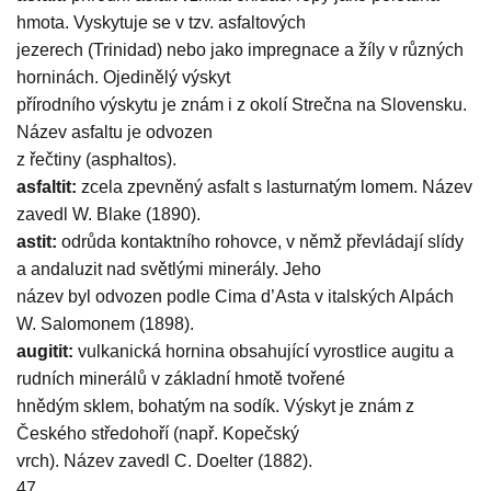
hmota. Vyskytuje se v tzv. asfaltových
jezerech (Trinidad) nebo jako impregnace a žíly v různých
horninách. Ojedinělý výskyt
přírodního výskytu je znám i z okolí Strečna na Slovensku.
Název asfaltu je odvozen
z řečtiny (asphaltos).
asfaltit:
zcela zpevněný asfalt s lasturnatým lomem. Název
zavedl W. Blake (1890).
astit:
odrůda kontaktního rohovce, v němž převládají slídy
a andaluzit nad světlými minerály. Jeho
název byl odvozen podle Cima d’Asta v italských Alpách
W. Salomonem (1898).
augitit:
vulkanická hornina obsahující vyrostlice augitu a
rudních minerálů v základní hmotě tvořené
hnědým sklem, bohatým na sodík. Výskyt je znám z
Českého středohoří (např. Kopečský
vrch). Název zavedl C. Doelter (1882).
47