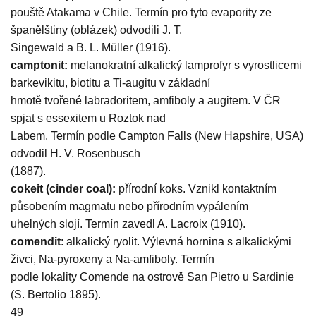
pouště Atakama v Chile. Termín pro tyto evapority ze
španělštiny (oblázek) odvodili J. T.
Singewald a B. L. Müller (1916).
camptonit:
melanokratní alkalický lamprofyr s vyrostlicemi
barkevikitu, biotitu a Ti-augitu v základní
hmotě tvořené labradoritem, amfiboly a augitem. V ČR
spjat s essexitem u Roztok nad
Labem. Termín podle Campton Falls (New Hapshire, USA)
odvodil H. V. Rosenbusch
(1887).
cokeit (cinder coal):
přírodní koks. Vznikl kontaktním
působením magmatu nebo přírodním vypálením
uhelných slojí. Termín zavedl A. Lacroix (1910).
comendit
: alkalický ryolit. Výlevná hornina s alkalickými
živci, Na-pyroxeny a Na-amfiboly. Termín
podle lokality Comende na ostrově San Pietro u Sardinie
(S. Bertolio 1895).
49