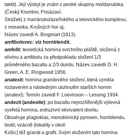
taktit). Její výskyt je znám z pestré skupiny moldanubika
(Český Krumlov, Posázaví,
Strážek) z mariánskolázeňského a letovického komplexu,
z moravika, Krušných hor aj.
Název zavedl A. Brogniart (1813).
amfibolovec: viz hornblendit.
amfolit:
teoretická hornina svrchního pláště, složená z
olivínu a amfibolu za předpokladu složení 1/3
průměrného bazaltu a 2/3 dunitu. Název zavedli D. H.
Green, A. E. Ringwood 1956.
anatexit:
hornina granitového složení, která vznikla
roztavením a následným utuhnutím starších hornin
(anatexí). Termín zavedl F. Loevinson – Lessing 1934.
andezit (andesite):
po bazaltu nejrozšířenější výlevná
vyvřelá hornina, extruzivní ekvivalent dioritu.
Obsahuje plagioklas, monoklinický pyroxen, hornblendu,
biotit, vzácně (lokality v okolí
Košic) též granát a grafit. Svým složením tato hornina