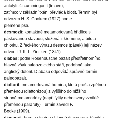
antofylit či cummingonit (tmavé),
zatímco v základní tkáni převládá biotit. Termín byl
odvozen H. S. Cookem (1927) podle
plemene psa.
desmozit:
kontaktně metamorfovaná břidlice s
páskovanou stavbou, složená z křemene, albitu a
chloritu. Z řeckého výrazu desmos (pásek) její název
odvodil J. K. L. Zincken (1841).
diabas:
podle Rosenbusche bazalt předtřetihorního,
hlavně však paleozoického stáří, podobně jako
anglický dolerit. Diabasu odpovídá správně termín
paleobazalt.
diaftorit:
metamorfovaná hornina, která prošla zpětnou
přeměnou (diaftorézou) z vyššího do nižšího
stupně metamorfózy (např. fylity nebo svory vzniklé
přeměnou pararuly). Termín zavedl F.
Becke (1909).
diasporit:
hornina tvořená hlavně diasporem. Vznikla