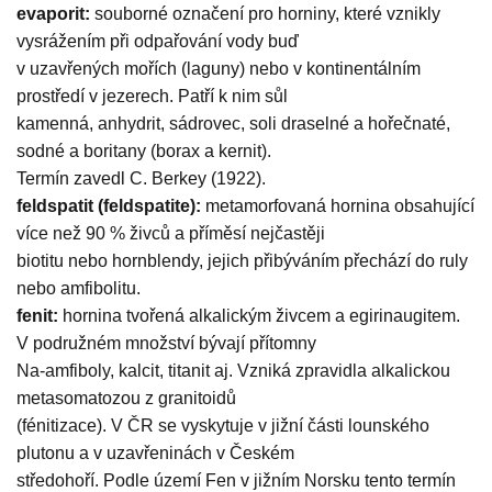
evaporit:
souborné označení pro horniny, které vznikly
vysrážením při odpařování vody buď
v uzavřených mořích (laguny) nebo v kontinentálním
prostředí v jezerech. Patří k nim sůl
kamenná, anhydrit, sádrovec, soli draselné a hořečnaté,
sodné a boritany (borax a kernit).
Termín zavedl C. Berkey (1922).
feldspatit (feldspatite):
metamorfovaná hornina obsahující
více než 90 % živců a příměsí nejčastěji
biotitu nebo hornblendy, jejich přibýváním přechází do ruly
nebo amfibolitu.
fenit:
hornina tvořená alkalickým živcem a egirinaugitem.
V podružném množství bývají přítomny
Na-amfiboly, kalcit, titanit aj. Vzniká zpravidla alkalickou
metasomatozou z granitoidů
(fénitizace). V ČR se vyskytuje v jižní části lounského
plutonu a v uzavřeninách v Českém
středohoří. Podle území Fen v jižním Norsku tento termín