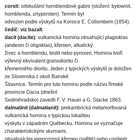
corsit:
orbikulární hornblendové gabro (složení: bytownit,
hornblenda, ±hypersten). Termín byl
odvozen podle výskytů na Korsice E. Collombem (1854).
čedič: viz bazalt
.
dacit (dacite):
vulkanická hornina obsahující plagioklas
(andesin či oligoklas), křemen, alkalický
živec a hornblendu, biotit nebo pyroxen. Hornina tvoří
výlevný ekvivalent granodioritu či
křemenného dioritu. Jeden z typických výskytů je doložen
ze Slovenska z okolí Banské
Štiavnice. Termín pro tuto horninu podle názvu římské
provincie Dacia (dnešní
Sedmihradsko) zavedli F. V. Hauer a G. Stacke 1863.
dalmatinit (dalmatianit):
prekambrická metamorfovaná
vulkanická hornina s typickou lokalitou
výskytu v západním Québecku. Hornina se vyznačuje
charakteristickými skvrnami,
obsahujícími jemnozrnný křemen (světlé) nebo cordierit,