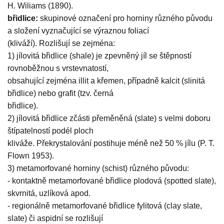
H. Wiliams (1890).
břidlice:
skupinové označení pro horniny různého původu
a složení vyznačující se výraznou foliací
(kliváží). Rozlišují se zejména:
1) jílovitá břidlice (shale) je zpevněný jíl se štěpností
rovnoběžnou s vrstevnatostí,
obsahující zejména illit a křemen, případně kalcit (slinitá
břidlice) nebo grafit (tzv. černá
břidlice).
2) jílovitá břidlice zčásti přeměněná (slate) s velmi doboru
štípatelností podél ploch
kliváže. Překrystalování postihuje méně než 50 % jílu (P. T.
Flown 1953).
3) metamorfované horniny (schist) různého původu:
- kontaktně metamorfované břidlice plodová (spotted slate),
skvrnitá, uzlíková apod.
- regionálně metamorfované břidlice fylitová (clay slate,
slate) či aspidní se rozlišují