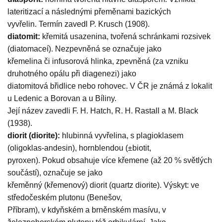
lateritizací a následnými přeměnami bazických
vyvřelin. Termín zavedl P. Krusch (1908).
diatomit:
křemitá usazenina, tvořená schránkami rozsivek
(diatomaceí). Nezpevněná se označuje jako
křemelina či infusorová hlinka, zpevněná (za vzniku
druhotného opálu při diagenezi) jako
diatomitová břidlice nebo rohovec. V ČR je známá z lokalit
u Ledenic a Borovan a u Bíliny.
Její název zavedli F. H. Hatch, R. H. Rastall a M. Black
(1938).
diorit (diorite):
hlubinná vyvřelina, s plagioklasem
(oligoklas-andesin), hornblendou (±biotit,
pyroxen). Pokud obsahuje více křemene (až 20 % světlých
součástí), označuje se jako
křeměnný (křemenový) diorit (quartz diorite). Výskyt: ve
středočeském plutonu (Benešov,
Příbram), v kdyňském a brněnském masívu, v