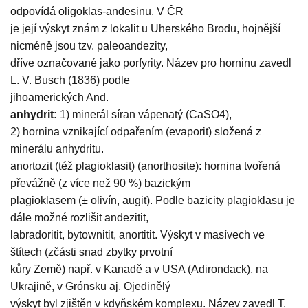
odpovídá oligoklas-andesinu. V ČR
je její výskyt znám z lokalit u Uherského Brodu, hojnější
nicméně jsou tzv. paleoandezity,
dříve označované jako porfyrity. Název pro horninu zavedl
L. V. Busch (1836) podle
jihoamerických And.
anhydrit:
1) minerál síran vápenatý (CaSO4),
2) hornina vznikající odpařením (evaporit) složená z
minerálu anhydritu.
anortozit (též plagioklasit) (anorthosite): hornina tvořená
převážně (z více než 90 %) bazickým
plagioklasem (± olivín, augit). Podle bazicity plagioklasu je
dále možné rozlišit andezitit,
labradoritit, bytownitit, anortitit. Výskyt v masívech ve
štítech (zčásti snad zbytky prvotní
kůry Země) např. v Kanadě a v USA (Adirondack), na
Ukrajině, v Grónsku aj. Ojedinělý
výskyt byl zjištěn v kdyňském komplexu. Název zavedl T.