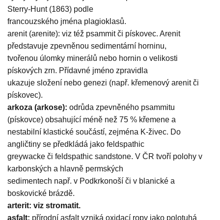
Sterry-Hunt (1863) podle
francouzského jména plagioklasů.
arenit (arenite): viz též psammit či pískovec. Arenit
představuje zpevněnou sedimentární horninu,
tvořenou úlomky minerálů nebo hornin o velikosti
pískových zrn. Přídavné jméno zpravidla
ukazuje složení nebo genezi (např. křemenový arenit či
pískovec).
arkoza (arkose):
odrůda zpevněného psammitu
(pískovce) obsahující méně než 75 % křemene a
nestabilní klastické součástí, zejména K-živec. Do
angličtiny se předkládá jako feldspathic
greywacke či feldspathic sandstone. V ČR tvoří polohy v
karbonských a hlavně permských
sedimentech např. v Podkrkonoší či v blanické a
boskovické brázdě.
arterit: viz stromatit.
asfalt:
přírodní asfalt vzniká oxidací ropy jako polotuhá