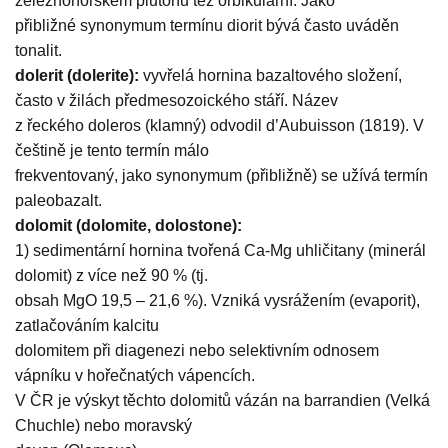
železnohorském plutonu též orbikulární. Jako
přibližné synonymum termínu diorit bývá často uváděn
tonalit.
dolerit (dolerite):
vyvřelá hornina bazaltového složení,
často v žilách předmesozoického stáří. Název
z řeckého doleros (klamný) odvodil d’Aubuisson (1819). V
češtině je tento termín málo
frekventovaný, jako synonymum (přibližně) se užívá termín
paleobazalt.
dolomit (dolomite, dolostone):
1) sedimentární hornina tvořená Ca-Mg uhličitany (minerál
dolomit) z více než 90 % (tj.
obsah MgO 19,5 – 21,6 %). Vzniká vysrážením (evaporit),
zatlačováním kalcitu
dolomitem při diagenezi nebo selektivním odnosem
vápníku v hořečnatých vápencích.
V ČR je výskyt těchto dolomitů vázán na barrandien (Velká
Chuchle) nebo moravský