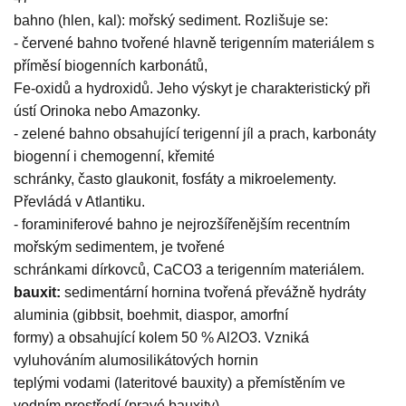
bahno (hlen, kal): mořský sediment. Rozlišuje se:
- červené bahno tvořené hlavně terigenním materiálem s
příměsí biogenních karbonátů,
Fe-oxidů a hydroxidů. Jeho výskyt je charakteristický při
ústí Orinoka nebo Amazonky.
- zelené bahno obsahující terigenní jíl a prach, karbonáty
biogenní i chemogenní, křemité
schránky, často glaukonit, fosfáty a mikroelementy.
Převládá v Atlantiku.
- foraminiferové bahno je nejrozšířenějším recentním
mořským sedimentem, je tvořené
schránkami dírkovců, CaCO3 a terigenním materiálem.
bauxit:
sedimentární hornina tvořená převážně hydráty
aluminia (gibbsit, boehmit, diaspor, amorfní
formy) a obsahující kolem 50 % Al2O3. Vzniká
vyluhováním alumosilikátových hornin
teplými vodami (lateritové bauxity) a přemístěním ve
vodním prostředí (pravé bauxity).