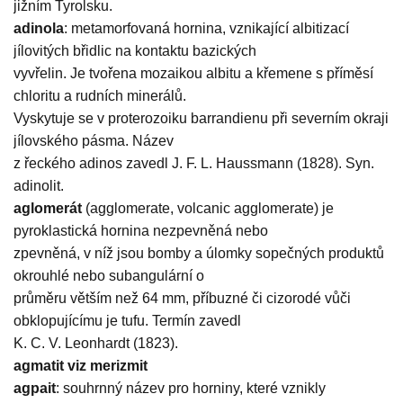
jižním Tyrolsku.
adinola
: metamorfovaná hornina, vznikající albitizací
jílovitých břidlic na kontaktu bazických
vyvřelin. Je tvořena mozaikou albitu a křemene s příměsí
chloritu a rudních minerálů.
Vyskytuje se v proterozoiku barrandienu při severním okraji
jílovského pásma. Název
z řeckého adinos zavedl J. F. L. Haussmann (1828). Syn.
adinolit.
aglomerát
(agglomerate, volcanic agglomerate) je
pyroklastická hornina nezpevněná nebo
zpevněná, v níž jsou bomby a úlomky sopečných produktů
okrouhlé nebo subangulární o
průměru větším než 64 mm, příbuzné či cizorodé vůči
obklopujícímu je tufu. Termín zavedl
K. C. V. Leonhardt (1823).
agmatit viz merizmit
agpait
: souhrnný název pro horniny, které vznikly