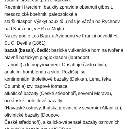
Recentní i terciérní bauxity zpravidla obsahují gibbsit,
mesozoické boehmit, paleozoické a
starší diaspor. Výskyt bauxitů u nás je vázán na Rychnov
nad Kněžnou, v SR na Mojtín.
Název podle Les Baux u Avignonu ve Francii odvodil H.
St. C. Deville (1861).
bazalt (basalt), čedič:
bazická vulkanická hornina tvořená
hlavně bazickým plagioklasem (labradorit
– anortit) a klinopyroxenem. Obsahuje často olivín,
analcim, hornblendu a sklo. Rozlišují se
kontinentální tholeiitové bazalty (Dekkan, Lena, řeka
Columbia) tzv. trapové formace,
alkalické bazalty (České středohoří, severní Morava),
oceánské tholeiitové bazalty
(Havajské ostrovy, thulská provincie v severním Atlantiku),
olivinické bazalty (Doupov,
České středohoří), alkalicko-vápenaté bazalty ostrovních