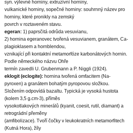
syn. výlevné horniny, extruzivní horniny,
vulkanické horniny, sopečné horniny: souhrnný název pro
horniny, které pronikly na zemský
povrch v roztaveném stavu.
egeran:
1) paprsčitá odrůda vesuvianu,
2) hornina egeranovec tvořená vesuvianem, granátem, Ca-
plagioklasem a hornblendou,
vznikající při kontaktní metamorfóze karbonátových hornin.
Podle německého názvu Ohře
termín zavedli U. Grubenmann a P. Niggli (1924).
eklogit (eclogite):
hornina tvořená omfacitem (Na-
pyroxen) a granátem bohatým pyropovou složkou.
Složením odpovídá bazaltu. Typická je vysoká hustota
(kolem 3,5 g.cm-3), příměs
vysokotlakových minerálů (kyanit, coesit, rutil, diamant) a
retrográdní přeměny
(amfibolizace). Tvoří čočky v leukokratních metamorfitech
(Kutná Hora), žíly